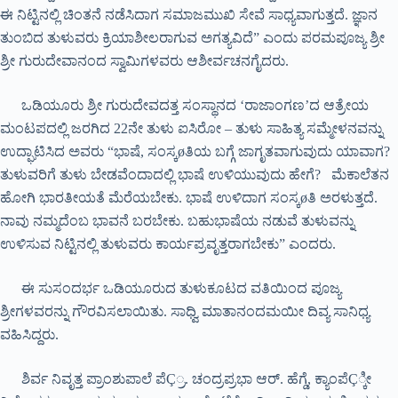
ಈ ನಿಟ್ಟಿನಲ್ಲಿ ಚಿಂತನೆ ನಡೆಸಿದಾಗ ಸಮಾಜಮುಖಿ ಸೇವೆ ಸಾಧ್ಯವಾಗುತ್ತದೆ. ಜ್ಞಾನ
ತುಂಬಿದ ತುಳುವರು ಕ್ರಿಯಾಶೀಲರಾಗುವ ಅಗತ್ಯವಿದೆ” ಎಂದು ಪರಮಪೂಜ್ಯ ಶ್ರೀ
ಶ್ರೀ ಗುರುದೇವಾನಂದ ಸ್ವಾಮಿಗಳವರು ಆಶೀರ್ವಚನಗೈದರು.
ಒಡಿಯೂರು ಶ್ರೀ ಗುರುದೇವದತ್ತ ಸಂಸ್ಥಾನದ ‘ರಾಜಾಂಗಣ’ದ ಆತ್ರೇಯ
ಮಂಟಪದಲ್ಲಿ ಜರಗಿದ 22ನೇ ತುಳು ಐಸಿರೋ – ತುಳು ಸಾಹಿತ್ಯ ಸಮ್ಮೇಳನವನ್ನು
ಉದ್ಘಾಟಿಸಿದ ಅವರು “ಭಾಷೆ, ಸಂಸ್ಕøತಿಯ ಬಗ್ಗೆ ಜಾಗೃತವಾಗುವುದು ಯಾವಾಗ?
ತುಳುವರಿಗೆ ತುಳು ಬೇಡವೆಂದಾದಲ್ಲಿ ಭಾಷೆ ಉಳಿಯುವುದು ಹೇಗೆ? ಮೆಕಾಲೆತನ
ಹೋಗಿ ಭಾರತೀಯತೆ ಮೆರೆಯಬೇಕು. ಭಾಷೆ ಉಳಿದಾಗ ಸಂಸ್ಕøತಿ ಅರಳುತ್ತದೆ.
ನಾವು ನಮ್ಮದೆಂಬ ಭಾವನೆ ಬರಬೇಕು. ಬಹುಭಾಷೆಯ ನಡುವೆ ತುಳುವನ್ನು
ಉಳಿಸುವ ನಿಟ್ಟಿನಲ್ಲಿ ತುಳುವರು ಕಾರ್ಯಪ್ರವೃತ್ತರಾಗಬೇಕು” ಎಂದರು.
ಈ ಸುಸಂದರ್ಭ ಒಡಿಯೂರುದ ತುಳುಕೂಟದ ವತಿಯಿಂದ ಪೂಜ್ಯ
ಶ್ರೀಗಳವರನ್ನು ಗೌರವಿಸಲಾಯಿತು. ಸಾಧ್ವಿ ಮಾತಾನಂದಮಯೀ ದಿವ್ಯ ಸಾನಿಧ್ಯ
ವಹಿಸಿದ್ದರು.
ಶಿರ್ವ ನಿವೃತ್ತ ಪ್ರಾಂಶುಪಾಲೆ ಪೆÇ್ರ. ಚಂದ್ರಪ್ರಭಾ ಆರ್. ಹೆಗ್ಡೆ, ಕ್ಯಾಂಪೆÇ್ಕೀ