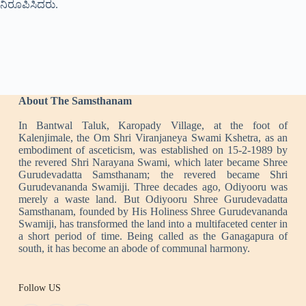
ನಿರೂಪಿಸಿದರು.
About The Samsthanam
In Bantwal Taluk, Karopady Village, at the foot of
Kalenjimale, the Om Shri Viranjaneya Swami Kshetra, as an
embodiment of asceticism, was established on 15-2-1989 by
the revered Shri Narayana Swami, which later became Shree
Gurudevadatta Samsthanam; the revered became Shri
Gurudevananda Swamiji. Three decades ago, Odiyooru was
merely a waste land. But Odiyooru Shree Gurudevadatta
Samsthanam, founded by His Holiness Shree Gurudevananda
Swamiji, has transformed the land into a multifaceted center in
a short period of time. Being called as the Ganagapura of
south, it has become an abode of communal harmony.
Follow US