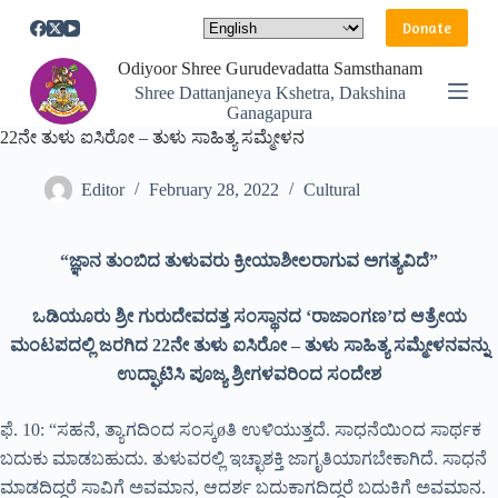
S
Donate
k
i
Odiyoor Shree Gurudevadatta Samsthanam
p
Shree Dattanjaneya Kshetra, Dakshina
t
Ganagapura
o
22ನೇ ತುಳು ಐಸಿರೋ – ತುಳು ಸಾಹಿತ್ಯ ಸಮ್ಮೇಳನ
c
o
n
Editor
February 28, 2022
Cultural
t
e
n
t
“ಜ್ಞಾನ ತುಂಬಿದ ತುಳುವರು ಕ್ರೀಯಾಶೀಲರಾಗುವ ಅಗತ್ಯವಿದೆ”
ಒಡಿಯೂರು ಶ್ರೀ ಗುರುದೇವದತ್ತ ಸಂಸ್ಥಾನದ ‘ರಾಜಾಂಗಣ’ದ ಆತ್ರೇಯ
ಮಂಟಪದಲ್ಲಿ ಜರಗಿದ 22ನೇ ತುಳು ಐಸಿರೋ – ತುಳು ಸಾಹಿತ್ಯ ಸಮ್ಮೇಳನವನ್ನು
ಉದ್ಘಾಟಿಸಿ ಪೂಜ್ಯ ಶ್ರೀಗಳವರಿಂದ ಸಂದೇಶ
ಫೆ. 10: “ಸಹನೆ, ತ್ಯಾಗದಿಂದ ಸಂಸ್ಕøತಿ ಉಳಿಯುತ್ತದೆ. ಸಾಧನೆಯಿಂದ ಸಾರ್ಥಕ
ಬದುಕು ಮಾಡಬಹುದು. ತುಳುವರಲ್ಲಿ ಇಚ್ಛಾಶಕ್ತಿ ಜಾಗೃತಿಯಾಗಬೇಕಾಗಿದೆ. ಸಾಧನೆ
ಮಾಡದಿದ್ದರೆ ಸಾವಿಗೆ ಅವಮಾನ, ಆದರ್ಶ ಬದುಕಾಗದಿದ್ದರೆ ಬದುಕಿಗೆ ಅವಮಾನ.