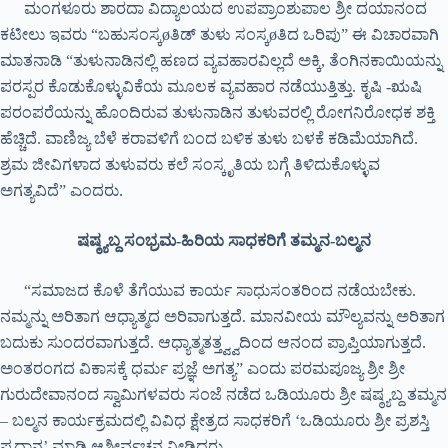
ಮಂಗಳೂರು ಶಾರದಾ ವಿದ್ಯಾಲಯದ ಉಪಪ್ರಾಂಶುಪಾಲ ಶ್ರೀ ದಯಾನಂದ
ಕಟೀಲು ಇವರು “ಬಹುಸಂಸ್ಕøತಿಡ್ ತುಳು ಸಂಸ್ಕøತಿದ ಒರಿಪು” ಈ ವಿಚಾರವಾಗಿ
ಮಾತನಾಡಿ “ತುಳುನಾಡಿನಲ್ಲಿ ಹಣದ ವ್ಯವಹಾರವಿಲ್ಲದೆ ಅಕ್ಕಿ, ತೆಂಗಿನಕಾಯಿಯನ್ನು
ಪರಸ್ಪರ ಕೊಡುಕೊಳ್ಳುವಿಕೆಯ ಮೂಲಕ ವ್ಯವಹಾರ ನಡೆಯುತ್ತಿತ್ತು. ಕೃಷಿ -ಋಷಿ
ಪರಂಪರೆಯನ್ನು ಹೊಂದಿರುವ ತುಳುನಾಡಿನ ತುಳುವರಲ್ಲಿ ರೋಗನಿರೋಧಕ ಶಕ್ತಿ
ಹೆಚ್ಚಿದೆ. ವಾಣಿಜ್ಯ ಬೆಳೆ ಕರಾವಳಿಗೆ ಬಂದ ಬಳಿಕ ತುಳು ಬಳಕೆ ಕಡಿಮೆಯಾಗಿದೆ.
ಶ್ರಮ ಜೀವಿಗಳಾದ ತುಳುವರು ಕಲೆ ಸಂಸ್ಕೃತಿಯ ಬಗ್ಗೆ ತಿಳಿದುಕೊಳ್ಳುವ
ಅಗತ್ಯವಿದೆ” ಎಂದರು.
ಷಷ್ಠ್ಯಬ್ದ ಸಂಭ್ರಮ-ಹಿರಿಯ ಸಾಧಕರಿಗೆ ತಮ್ಮನ-ಬಲ್ಮನ
“ಸಮಾಜದ ಕೊಳೆ ತೆಗೆಯುವ ಕಾರ್ಯ ಸಾಧುಸಂತರಿಂದ ನಡೆಯಬೇಕು.
ನಮ್ಮನ್ನು ಅರಿತಾಗ ಆಧ್ಯಾತ್ಮದ ಅರಿವಾಗುತ್ತದೆ. ಮಾನವೀಯ ಮೌಲ್ಯವನ್ನು ಅರಿತಾಗ
ಬದುಕು ಸುಂದರವಾಗುತ್ತದೆ. ಆಧ್ಯಾತ್ಮತತ್ತ್ವ್ವದಿಂದ ಆನಂದ ಪ್ರಾಪ್ತಿಯಾಗುತ್ತದೆ.
ಅಂತರಂಗದ ವಿಕಾಸಕ್ಕೆ ಧರ್ಮ ಪ್ರಜ್ಞೆ ಅಗತ್ಯ” ಎಂದು ಪರಮಪೂಜ್ಯ ಶ್ರೀ ಶ್ರೀ
ಗುರುದೇವಾನಂದ ಸ್ವಾಮಿಗಳವರು ಸಂಜೆ ನಡೆದ ಒಡಿಯೂರು ಶ್ರೀ ಷಷ್ಠ್ಯಬ್ದ ತಮ್ಮನ
– ಬಲ್ಮನ ಕಾರ್ಯಕ್ರಮದಲ್ಲಿ ವಿವಿಧ ಕ್ಷೇತ್ರದ ಸಾಧಕರಿಗೆ ‘ಒಡಿಯೂರು ಶ್ರೀ ಪ್ರಶಸ್ತಿ
ಪ್ರದಾನ’ ಮಾಡಿ ಆಶೀರ್ವಚನ ನೀಡಿದರು.