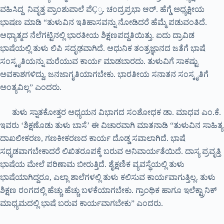
ವಹಿಸಿದ್ದ ನಿವೃತ್ತ ಪ್ರಾಂಶುಪಾಲೆ ಪೆÇ್ರ. ಚಂದ್ರಪ್ರಭಾ ಆರ್. ಹೆಗ್ಡೆ ಅಧ್ಯಕ್ಷೀಯ
ಭಾಷಣ ಮಾಡಿ “ತುಳುವಿನ ಇತಿಹಾಸವನ್ನು ನೋಡಿದರೆ ಹೆಮ್ಮೆ ಪಡುವಂತಿದೆ.
ಆಧ್ಯಾತ್ಮದ ನೆಲೆಗಟ್ಟಿನಲ್ಲಿ ಭಾರತೀಯ ಶಿಕ್ಷಣಪದ್ದತಿಯಿತ್ತು. ಐದು ದ್ರಾವಿಡ
ಭಾಷೆಯಲ್ಲಿ ತುಳು ಲಿಪಿ ಸದೃಢವಾಗಿದೆ. ಆಧುನಿಕ ತಂತ್ರಜ್ಞಾನದ ಜತೆಗೆ ಭಾಷೆ
ಸಂಸ್ಕೃತಿಯನ್ನು ಮರೆಯುವ ಕಾರ್ಯ ಮಾಡಬಾರದು. ತುಳುವಿಗೆ ಸಾಕಷ್ಟು
ಅವಕಾಶಗಳಿದ್ದು, ಜನಜಾಗೃತಿಯಾಗಬೇಕು. ಭಾರತೀಯ ಸನಾತನ ಸಂಸ್ಕೃತಿಗೆ
ಅಂತ್ಯವಿಲ್ಲ” ಎಂದರು.
ತುಳು ಸ್ನಾತಕೋತ್ತರ ಅಧ್ಯಯನ ವಿಭಾಗದ ಸಂಶೋಧಕ ಡಾ. ಮಾಧವ ಎಂ.ಕೆ.
ಇವರು ‘ಶಿಕ್ಷಣೊಡು ತುಳು ಬಾಸೆ’ ಈ ವಿಚಾರವಾಗಿ ಮಾತನಾಡಿ “ತುಳುವಿನ ಸಾಹಿತ್ಯ
ದಾಖಲೀಕರಣ, ಗಣಕೀಕರಣದ ಕಾರ್ಯ ದೊಡ್ಡ ಸವಾಲಾಗಿದೆ. ಭಾಷೆ
ಸಧೃಡವಾಗಬೇಕಾದರೆ ಲಿಖಿತರೂಪಕ್ಕೆ ಬರುವ ಅನಿವಾರ್ಯತೆಯಿದೆ. ದಾಸ್ಯ ಪ್ರವೃತ್ತಿ
ಭಾಷೆಯ ಮೇಲೆ ಪರಿಣಾಮ ಬೀರುತ್ತಿದೆ. ಶೈಕ್ಷಣಿಕ ವ್ಯವಸ್ಥೆಯಲ್ಲಿ ತುಳು
ಭಾಷೆಯಾಗಿದ್ದರೂ, ಎಲ್ಲಾ ಶಾಲೆಗಳಲ್ಲಿ ತುಳು ಕಲಿಸುವ ಕಾರ್ಯವಾಗುತ್ತಿಲ್ಲ. ತುಳು
ಶಿಕ್ಷಣ ರಂಗದಲ್ಲಿ ಹೆಚ್ಚು ಹೆಚ್ಚು ಬಳಕೆಯಾಗಬೇಕು. ಗ್ರಾಂಥಿಕ ಹಾಗೂ ಇಲೆಕ್ಟ್ರಾನಿಕ್
ಮಾಧ್ಯಮದಲ್ಲಿ ಭಾಷೆ ಬರುವ ಕಾರ್ಯವಾಗಬೇಕು” ಎಂದರು.