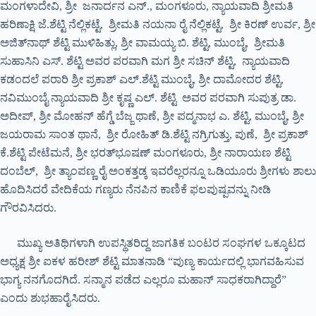
ಮಂಗಳಾದೇವಿ, ಶ್ರೀ ಜನಾರ್ದನ ಎನ್., ಮಂಗಳೂರು, ನ್ಯಾಯವಾದಿ ಶ್ರೀಮತಿ
ಹರಿಣಾಕ್ಷಿ ಜೆ.ಶೆಟ್ಟಿ ನೆಲ್ಲಿಕಟ್ಟೆ, ಶ್ರೀಮತಿ ನಯನಾ ರೈ ನೆಲ್ಲಿಕಟ್ಟೆ, ಶ್ರೀ ಕಿರಣ್ ಉರ್ವ, ಶ್ರೀ
ಅಜಿತ್‍ನಾಥ್ ಶೆಟ್ಟಿ ಮುಳಿಹಿತ್ಲು, ಶ್ರೀ ವಾಮಯ್ಯ ಬಿ. ಶೆಟ್ಟಿ, ಮುಂಬೈ, ಶ್ರೀಮತಿ
ಸುಹಾಸಿನಿ ಎಸ್. ಶೆಟ್ಟಿ ಅವರ ಪರವಾಗಿ ಮಗ ಶ್ರೀ ಸಚಿನ್ ಶೆಟ್ಟಿ, ನ್ಯಾಯವಾದಿ
ಕಡಂದಲೆ ಪರಾರಿ ಶ್ರೀ ಪ್ರಕಾಶ್ ಎಲ್.ಶೆಟ್ಟಿ ಮುಂಬೈ, ಶ್ರೀ ದಾಮೋದರ ಶೆಟ್ಟಿ,
ನವಿಮುಂಬೈ ನ್ಯಾಯವಾದಿ ಶ್ರೀ ಕೃಷ್ಣ ಎಲ್. ಶೆಟ್ಟಿ ಅವರ ಪರವಾಗಿ ಸುಪುತ್ರ ಡಾ.
ಅದೀಪ್, ಶ್ರೀ ಮೋಹನ್ ಹೆಗ್ಡೆ ಬೆಜ್ಜ ಥಾಣೆ, ಶ್ರೀ ಪದ್ಮನಾಭ ಎ. ಶೆಟ್ಟಿ, ಮುಂಬೈ, ಶ್ರೀ
ಜಯರಾಮ ಸಾಂತ ಥಾನೆ, ಶ್ರೀ ರೋಹಿತ್ ಡಿ.ಶೆಟ್ಟಿ ನಗ್ರಿಗುತ್ತು, ಪುಣೆ, ಶ್ರೀ ಪ್ರಕಾಶ್
ಕೆ.ಶೆಟ್ಟಿ ಪೇಟೆಮನೆ, ಶ್ರೀ ಭರತ್‍ಭೂಷಣ್ ಮಂಗಳೂರು, ಶ್ರೀ ನಾರಾಯಣ ಶೆಟ್ಟಿ
ದಂಬೆಲ್, ಶ್ರೀ ತ್ಯಾಂಪಣ್ಣ ರೈ ಅಂಕತ್ತಡ್ಕ ಇವರೆಲ್ಲರನ್ನೂ ಒಡಿಯೂರು ಶ್ರೀಗಳು ಶಾಲು
ಹೊದಿಸಿದರೆ ವೇದಿಕೆಯ ಗಣ್ಯರು ನೆನಪಿನ ಕಾಣಿಕೆ ಫಲಪುಷ್ಪವನ್ನು ನೀಡಿ
ಗೌರವಿಸಿದರು.
ಮುಖ್ಯ ಅತಿಥಿಗಳಾಗಿ ಉಪಸ್ಥಿತರಿದ್ದ ಜಾಗತಿಕ ಬಂಟರ ಸಂಘಗಳ ಒಕ್ಕೂಟದ
ಅಧ್ಯಕ್ಷ ಶ್ರೀ ಐಕಳ ಹರೀಶ್ ಶೆಟ್ಟಿ ಮಾತನಾಡಿ “ಪುಣ್ಯ ಕಾರ್ಯದಲ್ಲಿ ಭಾಗವಹಿಸುವ
ಭಾಗ್ಯ ನನಗೊದಗಿದೆ. ಸನ್ಮಾನ ಪಡೆದ ಎಲ್ಲರೂ ಮಹಾನ್ ಸಾಧಕರಾಗಿದ್ದಾರೆ”
ಎಂದು ಶುಭಹಾರೈಸಿದರು.