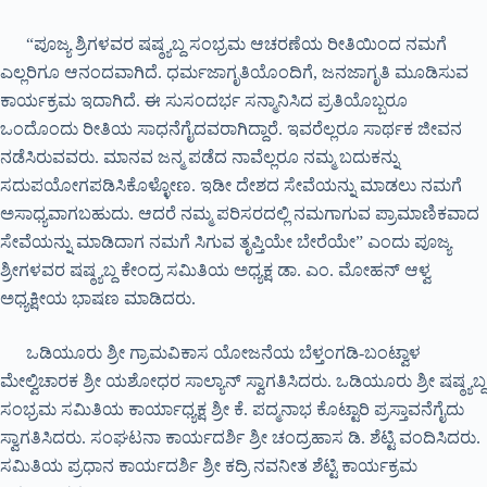
“ಪೂಜ್ಯ ಶ್ರಿಗಳವರ ಷಷ್ಠ್ಯಬ್ದ ಸಂಭ್ರಮ ಆಚರಣೆಯ ರೀತಿಯಿಂದ ನಮಗೆ
ಎಲ್ಲರಿಗೂ ಆನಂದವಾಗಿದೆ. ಧರ್ಮಜಾಗೃತಿಯೊಂದಿಗೆ, ಜನಜಾಗೃತಿ ಮೂಡಿಸುವ
ಕಾರ್ಯಕ್ರಮ ಇದಾಗಿದೆ. ಈ ಸುಸಂದರ್ಭ ಸನ್ಮಾನಿಸಿದ ಪ್ರತಿಯೊಬ್ಬರೂ
ಒಂದೊಂದು ರೀತಿಯ ಸಾಧನೆಗೈದವರಾಗಿದ್ದಾರೆ. ಇವರೆಲ್ಲರೂ ಸಾರ್ಥಕ ಜೀವನ
ನಡೆಸಿರುವವರು. ಮಾನವ ಜನ್ಮ ಪಡೆದ ನಾವೆಲ್ಲರೂ ನಮ್ಮ ಬದುಕನ್ನು
ಸದುಪಯೋಗಪಡಿಸಿಕೊಳ್ಳೋಣ. ಇಡೀ ದೇಶದ ಸೇವೆಯನ್ನು ಮಾಡಲು ನಮಗೆ
ಅಸಾಧ್ಯವಾಗಬಹುದು. ಆದರೆ ನಮ್ಮ ಪರಿಸರದಲ್ಲಿ ನಮಗಾಗುವ ಪ್ರಾಮಾಣಿಕವಾದ
ಸೇವೆಯನ್ನು ಮಾಡಿದಾಗ ನಮಗೆ ಸಿಗುವ ತೃಪ್ತಿಯೇ ಬೇರೆಯೇ” ಎಂದು ಪೂಜ್ಯ
ಶ್ರೀಗಳವರ ಷಷ್ಠ್ಯಬ್ದ ಕೇಂದ್ರ ಸಮಿತಿಯ ಅಧ್ಯಕ್ಷ ಡಾ. ಎಂ. ಮೋಹನ್ ಆಳ್ವ
ಅಧ್ಯಕ್ಷೀಯ ಭಾಷಣ ಮಾಡಿದರು.
ಒಡಿಯೂರು ಶ್ರೀ ಗ್ರಾಮವಿಕಾಸ ಯೋಜನೆಯ ಬೆಳ್ತಂಗಡಿ-ಬಂಟ್ವಾಳ
ಮೇಲ್ವಿಚಾರಕ ಶ್ರೀ ಯಶೋಧರ ಸಾಲ್ಯಾನ್ ಸ್ವಾಗತಿಸಿದರು. ಒಡಿಯೂರು ಶ್ರೀ ಷಷ್ಠ್ಯಬ್ದ
ಸಂಭ್ರಮ ಸಮಿತಿಯ ಕಾರ್ಯಾಧ್ಯಕ್ಷ ಶ್ರೀ ಕೆ. ಪದ್ಮನಾಭ ಕೊಟ್ಟಾರಿ ಪ್ರಸ್ತಾವನೆಗೈದು
ಸ್ವಾಗತಿಸಿದರು. ಸಂಘಟನಾ ಕಾರ್ಯದರ್ಶಿ ಶ್ರೀ ಚಂದ್ರಹಾಸ ಡಿ. ಶೆಟ್ಟಿ ವಂದಿಸಿದರು.
ಸಮಿತಿಯ ಪ್ರಧಾನ ಕಾರ್ಯದರ್ಶಿ ಶ್ರೀ ಕದ್ರಿ ನವನೀತ ಶೆಟ್ಟಿ ಕಾರ್ಯಕ್ರಮ