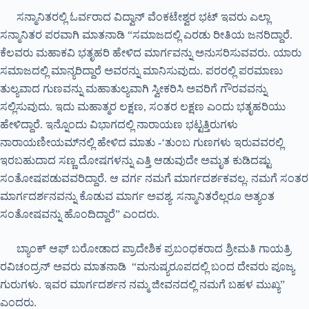
ಸನ್ಮಾನಿತರಲ್ಲಿ ಓರ್ವರಾದ ವಿದ್ವಾನ್ ವೆಂಕಟೇಶ್ವರ ಭಟ್ ಇವರು ಎಲ್ಲಾ
ಸನ್ಮಾನಿತರ ಪರವಾಗಿ ಮಾತನಾಡಿ “ಸಮಾಜದಲ್ಲಿ ಎರಡು ರೀತಿಯ ಜನರಿದ್ದಾರೆ.
ಕೆಲವರು ಮಹಾಕವಿ ಭತೃಹರಿ ಹೇಳಿದ ಮಾರ್ಗವನ್ನು ಅನುಸರಿಸುವವರು. ಯಾರು
ಸಮಾಜದಲ್ಲಿ ಮಾನ್ಯರಿದ್ದಾರೆ ಅವರನ್ನು ಮಾನಿಸುವುದು. ಪರರಲ್ಲಿ ಪರಮಾಣು
ತುಲ್ಯವಾದ ಗುಣವನ್ನು ಮಹಾತುಲ್ಯವಾಗಿ ಸ್ವೀಕರಿಸಿ ಅವರಿಗೆ ಗೌರವವನ್ನು
ಸಲ್ಲಿಸುವುದು. ಇದು ಮಹಾತ್ಮರ ಲಕ್ಷಣ, ಸಂತರ ಲಕ್ಷಣ ಎಂದು ಭತೃಹರಿಯು
ಹೇಳಿದ್ದಾರೆ. ಇನ್ನೊಂದು ವಿಭಾಗದಲ್ಲಿ ನಾರಾಯಣ ಭಟ್ಟತ್ತಿರುಗಳು
ನಾರಾಯಣೀಯಮ್‍ನಲ್ಲಿ ಹೇಳಿದ ಮಾತು -‘ತುಂಬ ಗುಣಗಳು ಇರುವವರಲ್ಲಿ
ಇರಬಹುದಾದ ಸಣ್ಣ ದೋಷಗಳನ್ನು ಎತ್ತಿ ಆಡುವುದೇ ಅಮೃತ ಕುಡಿದಷ್ಟು
ಸಂತೋಷಪಡುವವರಿದ್ದಾರೆ. ಆ ವರ್ಗ ನಮಗೆ ಮಾರ್ಗದರ್ಶಕವಲ್ಲ. ನಮಗೆ ಸಂತರ
ಮಾರ್ಗದರ್ಶನವನ್ನು ಕೊಡುವ ಮಾರ್ಗ ಅವಶ್ಯ. ಸನ್ಮಾನಿತರೆಲ್ಲರೂ ಅತ್ಯಂತ
ಸಂತೋಷವನ್ನು ಹೊಂದಿದ್ದಾರೆ” ಎಂದರು.
ಬ್ಯಾಂಕ್ ಆಫ್ ಬರೋಡಾದ ಪ್ರಾದೇಶಿಕ ಪ್ರಬಂಧಕರಾದ ಶ್ರೀಮತಿ ಗಾಯತ್ರಿ
ರವಿಚಂದ್ರನ್ ಅವರು ಮಾತನಾಡಿ “ಮನುಷ್ಯರೂಪದಲ್ಲಿ ಬಂದ ದೇವರು ಪೂಜ್ಯ
ಗುರುಗಳು. ಇವರ ಮಾರ್ಗದರ್ಶನ ನಮ್ಮ ಜೀವನದಲ್ಲಿ ನಮಗೆ ಬಹಳ ಮುಖ್ಯ”
ಎಂದರು.