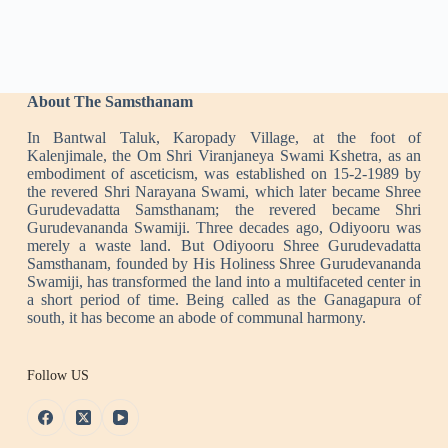
About The Samsthanam
In Bantwal Taluk, Karopady Village, at the foot of
Kalenjimale, the Om Shri Viranjaneya Swami Kshetra, as an
embodiment of asceticism, was established on 15-2-1989 by
the revered Shri Narayana Swami, which later became Shree
Gurudevadatta Samsthanam; the revered became Shri
Gurudevananda Swamiji. Three decades ago, Odiyooru was
merely a waste land. But Odiyooru Shree Gurudevadatta
Samsthanam, founded by His Holiness Shree Gurudevananda
Swamiji, has transformed the land into a multifaceted center in
a short period of time. Being called as the Ganagapura of
south, it has become an abode of communal harmony.
Follow US