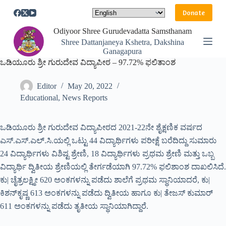
S
Donate
k
i
Odiyoor Shree Gurudevadatta Samsthanam
p
Shree Dattanjaneya Kshetra, Dakshina
t
Ganagapura
o
ಒಡಿಯೂರು ಶ್ರೀ ಗುರುದೇವ ವಿದ್ಯಾಪೀಠ – 97.72% ಫಲಿತಾಂಶ
c
o
n
Editor
May 20, 2022
t
Educational
,
News Reports
e
n
t
ಒಡಿಯೂರು ಶ್ರೀ ಗುರುದೇವ ವಿದ್ಯಾಪೀಠದ 2021-22ನೇ ಶೈಕ್ಷಣಿಕ ವರ್ಷದ
ಎಸ್.ಎಸ್.ಎಲ್.ಸಿ.ಯಲ್ಲಿ ಒಟ್ಟು 44 ವಿದ್ಯಾರ್ಥಿಗಳು ಪರೀಕ್ಷೆ ಬರೆದಿದ್ದು ಸುಮಾರು
24 ವಿದ್ಯಾರ್ಥಿಗಳು ವಿಶಿಷ್ಟ ಶ್ರೇಣಿ, 18 ವಿದ್ಯಾರ್ಥಿಗಳು ಪ್ರಥಮ ಶ್ರೇಣಿ ಮತ್ತು ಒಬ್ಬ
ವಿದ್ಯಾರ್ಥಿ ದ್ವಿತೀಯ ಶ್ರೇಣಿಯಲ್ಲಿ ತೇರ್ಗಡೆಯಾಗಿ 97.72% ಫಲಿಶಾಂಶ ದಾಖಲಿಸಿದೆ.
ಕು| ಚೈತ್ರಲಕ್ಷ್ಮೀ 620 ಅಂಕಗಳನ್ನು ಪಡೆದು ಶಾಲೆಗೆ ಪ್ರಥಮ ಸ್ಥಾನಿಯಾದರೆ, ಕು|
ಕಿಶನ್‍ಕೃಷ್ಣ 613 ಅಂಕಗಳನ್ನು ಪಡೆದು ದ್ವಿತೀಯ ಹಾಗೂ ಕು| ತೇಜಸ್ ಕುಮಾರ್
611 ಅಂಕಗಳನ್ನು ಪಡೆದು ತೃತೀಯ ಸ್ಥಾನಿಯಾಗಿದ್ದಾರೆ.