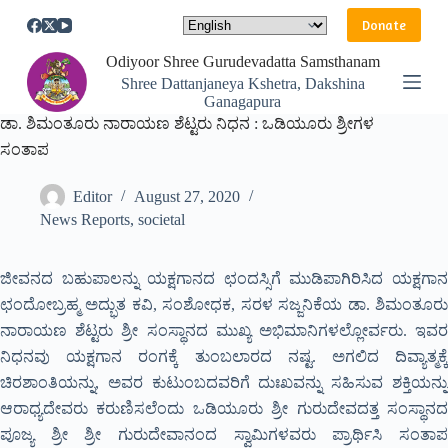
S
Donate
k
i
Odiyoor Shree Gurudevadatta Samsthanam
p
Shree Dattanjaneya Kshetra, Dakshina
t
Ganagapura
o
ಡಾ. ಶಿಮಂತೂರು ನಾರಾಯಣ ಶೆಟ್ಟರು ನಿಧನ : ಒಡಿಯೂರು ಶ್ರೀಗಳ
c
o
ಸಂತಾಪ
n
t
Editor
August 27, 2020
e
n
News Reports
,
societal
t
ಜೀವನದ ಬಹುಪಾಲನ್ನು ಯಕ್ಷಗಾನದ ಛಂದಸ್ಸಿಗೆ ಮುಡಿಪಾಗಿರಿಸಿದ ಯಕ್ಷಗಾನ
ಛಂದೋಬ್ರಹ್ಮ ಅದ್ಭುತ ಕವಿ, ಸಂಶೋಧಕ, ಸರಳ ಸಜ್ಜನಿಕೆಯ ಡಾ. ಶಿಮಂತೂರು
ನಾರಾಯಣ ಶೆಟ್ಟರು ಶ್ರೀ ಸಂಸ್ಥಾನದ ಮುಖ್ಯ ಅಭಿಮಾನಿಗಳಲ್ಲೋರ್ವರು. ಇವರ
ನಿಧನವು ಯಕ್ಷಗಾನ ರಂಗಕ್ಕೆ ತುಂಬಲಾರದ ನಷ್ಟ. ಅಗಲಿದ ದಿವ್ಯಾತ್ಮಕ್ಕೆ
ಚಿರಶಾಂತಿಯನ್ನು, ಅವರ ಕುಟುಂಬದವರಿಗೆ ದುಃಖವನ್ನು ಸಹಿಸುವ ಶಕ್ತಿಯನ್ನು
ಆರಾಧ್ಯದೇವರು ಕರುಣಿಸಲೆಂದು ಒಡಿಯೂರು ಶ್ರೀ ಗುರುದೇವದತ್ತ ಸಂಸ್ಥಾನದ
ಪೂಜ್ಯ ಶ್ರೀ ಶ್ರೀ ಗುರುದೇವಾನಂದ ಸ್ವಾಮಿಗಳವರು ಪ್ರಾರ್ಥಿಸಿ ಸಂತಾಪ