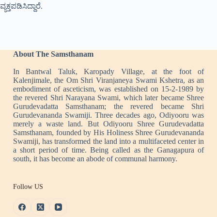
ವ್ಯಕ್ತಪಡಿಸಿದ್ದಾರೆ.
About The Samsthanam
In Bantwal Taluk, Karopady Village, at the foot of
Kalenjimale, the Om Shri Viranjaneya Swami Kshetra, as an
embodiment of asceticism, was established on 15-2-1989 by
the revered Shri Narayana Swami, which later became Shree
Gurudevadatta Samsthanam; the revered became Shri
Gurudevananda Swamiji. Three decades ago, Odiyooru was
merely a waste land. But Odiyooru Shree Gurudevadatta
Samsthanam, founded by His Holiness Shree Gurudevananda
Swamiji, has transformed the land into a multifaceted center in
a short period of time. Being called as the Ganagapura of
south, it has become an abode of communal harmony.
Follow US