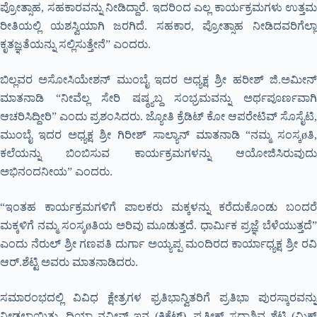
ಪ್ರೋತ್ಸಾಹ, ಸಹಕಾರವನ್ನು ನೀಡಿದ್ದಾರೆ. ಇದರಿಂದ ಎಲ್ಲ ಕಾರ್ಯಕ್ರಮಗಳು ಉತ್ತಮ
ರೀತಿಯಲ್ಲಿ ಯಶಸ್ವಿಯಾಗಿ ಜರಗಿದೆ. ಸಹಕಾರ, ಪ್ರೋತ್ಸಾಹ ನೀಡಿದವರಿಗೆಲ್ಲಾ
ಕೃತಜ್ಞತೆಯನ್ನು ಸಲ್ಲಿಸುತ್ತೇನೆ” ಎಂದರು.
ಬಿಲ್ಲವರ ಅಸೋಸಿಯೇಶನ್ ಮುಂಬೈ ಇದರ ಅಧ್ಯಕ್ಷ ಶ್ರೀ ಹರೀಶ್ ಜಿ.ಅಮೀನ್
ಮಾತನಾಡಿ “ನೀವೆಲ್ಲ ಸೇರಿ ಷಷ್ಠ್ಯಬ್ದ ಸಂಭ್ರಮವನ್ನು ಅರ್ಥಪೂರ್ಣವಾಗಿ
ಆಚರಿಸಿದ್ದೀರಿ” ಎಂದು ಪ್ರಶಂಸಿದರು. ಜ್ಯೋತಿ ಕ್ರೆಡಿಟ್ ಕೋ ಆಪರೇಟಿವ್ ಸೊಸೈಟಿ,
ಮುಂಬೈ ಇದರ ಅಧ್ಯಕ್ಷ ಶ್ರೀ ಗಿರೀಶ್ ಸಾಲ್ಯಾನ್ ಮಾತನಾಡಿ “ನಮ್ಮ ಸಂಸ್ಕøತಿ,
ಕಲೆಯನ್ನು ಬಿಂಬಿಸುವ ಕಾರ್ಯಕ್ರಮಗಳನ್ನು ಆಯೋಜಿಸಿರುವುದು
ಅಭಿನಂದನೀಯ” ಎಂದರು.
“ಇಂತಹ ಕಾರ್ಯಕ್ರಮಗಳಿಗೆ ಪಾಲಕರು ಮಕ್ಕಳನ್ನು ಕರೆದುಕೊಂಡು ಬಂದರೆ
ಮಕ್ಕಳಿಗೆ ನಮ್ಮ ಸಂಸ್ಕøತಿಯ ಅರಿವು ಮೂಡುತ್ತದೆ. ಧಾರ್ಮಿಕ ಪ್ರಜ್ಞೆ ಬೆಳೆಯುತ್ತದೆ”
ಎಂದು ನೆರುಲ್ ಶ್ರೀ ಗಣಪತಿ ದುರ್ಗಾ ಅಯ್ಯಪ್ಪ ಮಂದಿರದ ಕಾರ್ಯಾಧ್ಯಕ್ಷ ಶ್ರೀ ರವಿ
ಆರ್.ಶೆಟ್ಟಿ ಅವರು ಮಾತನಾಡಿದರು.
ಸಮಾರಂಭದಲ್ಲಿ ವಿವಿಧ ಕ್ಷೇತ್ರಗಳ ಫ್ರತಿಭಾನ್ವಿತರಿಗೆ ಪ್ರತಿಭಾ ಪುರಸ್ಕಾರವನ್ನು
ನೀಡಲಾಯಿತು. ದಿಯಾ ನವೀನ್ ಇನ್ನ (ಕ್ರಿಕೆಟ್), ಪ್ರತೀಕ್ ಸದಾಶಿವ ಶೆಟ್ಟಿ (ಮಿಕ್ಸ್