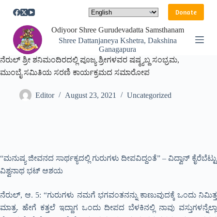
S
Donate
k
i
Odiyoor Shree Gurudevadatta Samsthanam
p
Shree Dattanjaneya Kshetra, Dakshina
t
Ganagapura
o
ನೆರುಲ್ ಶ್ರೀ ಶನಿಮಂದಿರದಲ್ಲಿ ಪೂಜ್ಯ ಶ್ರೀಗಳವರ ಷಷ್ಠ್ಯಬ್ದ ಸಂಭ್ರಮ,
c
o
ಮುಂಬೈ ಸಮಿತಿಯ ಸರಣಿ ಕಾರ್ಯಕ್ರಮದ ಸಮಾರೋಪ
n
t
Editor
August 23, 2021
Uncategorized
e
n
t
“ಮನುಷ್ಯ ಜೀವನದ ಸಾರ್ಥಕ್ಯದಲ್ಲಿ ಗುರುಗಳು ದೀಪವಿದ್ದಂತೆ” – ವಿದ್ವಾನ್ ಕೈರೆಬೆಟ್ಟು
ವಿಶ್ವನಾಥ ಭಟ್ ಆಶಯ
ನೆರುಲ್, ಆ. 5: “ಗುರುಗಳು ನಮಗೆ ಭಗವಂತನನ್ನು ಕಾಣುವುದಕ್ಕೆ ಒಂದು ನಿಮಿತ್ತ
ಮಾತ್ರ. ಹೇಗೆ ಕತ್ತಲೆ ಇದ್ದಾಗ ಒಂದು ದೀಪದ ಬೆಳಕಿನಲ್ಲಿ ನಾವು ವಸ್ತುಗಳನ್ನೆಲ್ಲಾ