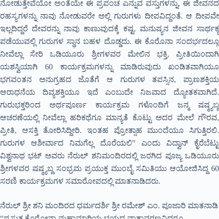
ನೋಡುತ್ತೇವೆಯೋ ಅಂತೆಯೇ ಈ ಪ್ರಪಂಚ ಎನ್ನುವ ವಸ್ತುಗಳನ್ನು, ಈ ಜೀವನದ
ರಹಸ್ಯಗಳನ್ನು ನಾವು ನೋಡುವರೇ ಅಲ್ಲಿ ಗುರುಗಳು ದೀಪವಿದ್ದಂತೆ. ಆ ದೀಪವೇ
ಇಲ್ಲದಿದ್ದರೆ ದೇವರನ್ನು ನಾವು ಕಾಣುವುದಕ್ಕೆ ಕಷ್ಟ. ಮನುಷ್ಯನ ಜೀವನ ಸಾರ್ಥಕ್ಯ
ಪಡೆಯುವಲ್ಲಿ ಗುರುಗಳ ಸ್ಥಾನ ಬಹಳ ದೊಡ್ಡದು. ಈ ಕೊರೊನಾ ಸಂದರ್ಭದಲ್ಲೂ
ನೀವೆಲ್ಲಾ ಸೇರಿ ಒಡಿಯೂರು ಶ್ರೀಗಳವರ ಮೇಲಿನ ಭಕ್ತಿ, ಪ್ರೀತಿಯಿಂದಾಗಿ
ಯಶಸ್ವಿಯಾಗಿ 60 ಕಾರ್ಯಕ್ರಮಗಳನ್ನು ಮಾಡಿರುವುದು ಖಂಡಿತವಾಗಿಯೂ
ಭಗವಂತನ ಅನುಗ್ರಹದ ಜೊತೆಗೆ ಆ ಗುರುಗಳ ತಪಸ್ಸಿನ, ಪ್ರಾಣಶಕ್ತಿಯ
ಆರಾಧನೆಯ ದಿವ್ಯಶಕ್ತಿಯೂ ಇದೆ ಎಂಬುದೇ ನಿಜವಾದ ದ್ಯೋತಕವಾಗಿದೆ.
ಗುರುಭಕ್ತರಿಂದ ಅರ್ಥಪೂರ್ಣ ಕಾರ್ಯಕ್ರಮ ಗಳೊಂದಿಗೆ ಜನ್ಮ ಷಷ್ಠ್ಯಬ್ದ
ಆಚರಣೆಯಲ್ಲಿ ನೀವೆಲ್ಲಾ ಹರಿಕಥೆಗೂ ಮಾನ್ಯತೆ ಕೊಟ್ಟು ಅದರ ಮೇಲೆ ಗೌರವ,
ಪ್ರೀತಿ, ಆಸಕ್ತಿ ತೋರಿಸಿದ್ದೀರಿ. ಇಂತಹ ಪ್ರೋತ್ಸಾಹ ಮುಂದೆಯೂ ಸಿಗುತ್ತಿರಲಿ.
ಗುರುಗಳ ಆಶೀರ್ವಾದ ನಿಮಗೆಲ್ಲ ದೊರೆಯಲಿ” ಎಂದು ವಿದ್ವಾನ್ ಕೈರೆಬೆಟ್ಟು
ವಿಶ್ವನಾಥ ಭಟ್ ಅವರು ನೆರುಲ್ ಶನಿಮಂದಿರದಲ್ಲಿ ಜರಗಿದ ಪೂಜ್ಯ ಒಡಿಯೂರು
ಶ್ರೀಗಳವರ ಷಷ್ಠ್ಯಬ್ದ ಸಂಭ್ರಮ ಪ್ರಯುಕ್ತ ಮುಂಬೈ ಸಮಿತಿಯು ಆಯೋಜಿಸಿದ್ದ 60
ಸರಣಿ ಕಾರ್ಯಕ್ರಮಗಳ ಸಮಾರೋಪದಲ್ಲಿ ಮಾತನಾಡಿದರು.
ನೆರುಲ್ ಶ್ರೀ ಶನಿ ಮಂದಿರದ ಧರ್ಮದರ್ಶಿ ಶ್ರೀ ರಮೇಶ್ ಎಂ. ಪೂಜಾರಿ ಮಾತನಾಡಿ
“ಪ್ರಸ್ತುತ ಕೊರೋನಾ ಮಹಾಮಾರಿಯ ಭಯದ ವಾತಾವರಣವಿದ್ದರೂ