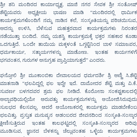
ಶ್ರೀ ಶನಿ ಮಂದಿರದ ಕಾರ್ಯಾಧ್ಯಕ್ಷ, ಮಾಜಿ ನಗರ ಸೇವಕ ಶ್ರೀ ಸಂತೋಷ್
ಶೆಟ್ಟಿಯವರು ಅಧ್ಯಕ್ಷೀಯ ಭಾಷಣ ಮಾಡಿ “ಮಂದಿರದಲ್ಲಿ ಧಾರ್ಮಿಕ
ಕಾರ್ಯಕ್ರಮಗಳೊಂದಿಗೆ ನಮ್ಮ ನಾಡಿನ ಕಲೆ, ಸಂಸ್ಕøತಿಯನ್ನು ಪರಿಚಯಿಸುವ,
ಅದನ್ನು ಉಳಿಸಿ, ಬೆಳೆಸುವ ಮಹತ್ತರವಾದ ಕಾರ್ಯಕ್ರಮಗಳು ನಿರಂತರ
ನಡೆಯುತ್ತಾ ಬಂದಿದೆ. ನಮ್ಮ ಯಶಸ್ವಿ ಕಾರ್ಯಕ್ರಮಕ್ಕೆ ಭಕ್ತರ ಸಹಕಾರ ಕೂಡಾ
ಒದಗುತ್ತಿದೆ. ಒಂದೇ ತಾಯಿಯ ಮಕ್ಕಳಂತೆ ಒಗ್ಗಟ್ಟಿನಿಂದ ಬಾಳಿ ಸಮಾಜಪರ,
ಧರ್ಮಕಾರ್ಯ, ಸತ್ಕಾರ್ಯಗಳನ್ನು ಮಾಡೋಣ. ಇಂತಹ ಕಾರ್ಯಗಳಿಗೆ
ಭಗವಂತನ, ಗುರುಗಳ ಅನುಗ್ರಹ ಪ್ರಾಪ್ತಿಯಾಗುತ್ತದೆ” ಎಂದರು.
ಘನ್ಸೋಲಿ ಶ್ರೀ ಮೂಕಾಂಬಿಕಾ ದೇವಾಲಯದ ಧರ್ಮದರ್ಶಿ ಶ್ರಿ ಅಣ್ಣಿ ಸಿ.ಶೆಟ್ಟಿ
ಮಾತನಾಡಿ “ಛಲವಿದ್ದಲ್ಲಿ ಫಲ ಇದ್ದೇ ಇದೆ. ದಾಮೋದರ ಶೆಟ್ಟಿ ಮತ್ತು ವಿ.ಕೆ.
ಸುವರ್ಣ ಬಳಗದವರ ಶ್ರಮ ಫಲ ನೀಡಿದೆ. ಕೊರೋನಾ ಸಂಕಷ್ಟಕಾಲದಲ್ಲಿ
ಅಲ್ಪಾವಧಿಯಲ್ಲಿಯೇ ಅರುವತ್ತು ಕಾರ್ಯಕ್ರಮಗಳನ್ನು ಆಯೋಜಿಸಿರುವುದು
ಸುಲಭದ ಕೆಲಸವಲ್ಲ. ಆದರೆ ಆಯೋಜಕರಲ್ಲಿ ಕಾರ್ಯಕ್ರಮ ಮಾಡಬೇಕೆಂಬ
ಛಲವಿತ್ತು. ಪ್ರಸ್ತುತ ಮನುಷ್ಯನ ಆಡಂಬರದ ಜೀವನದಿಂದ ಸಂಸ್ಕøತಿ-ಸಂಸ್ಕಾರ
ಕ್ಷೀಣಿಸುತ್ತಿರುವ ಇಂತಹ ಕಾಲಘಟ್ಟದಲ್ಲಿ ಸಂಸ್ಕøತಿ-ಸಂಸ್ಕಾರದ ಅರಿವು
ಮೂಡಿಸುವ, ಜ್ಞಾನದ ಬೆಳಕನ್ನು ಚೆಲ್ಲುವಂತಹ ಒಳ್ಳೆಯ ಕಾರ್ಯಕ್ರಮಗಳು