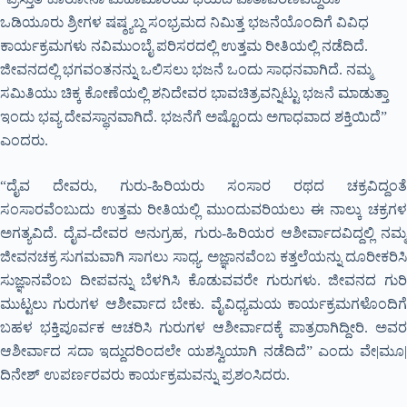
ಒಡಿಯೂರು ಶ್ರೀಗಳ ಷಷ್ಠ್ಯಬ್ದ ಸಂಭ್ರಮದ ನಿಮಿತ್ತ ಭಜನೆಯೊಂದಿಗೆ ವಿವಿಧ
ಕಾರ್ಯಕ್ರಮಗಳು ನವಿಮುಂಬೈ ಪರಿಸರದಲ್ಲಿ ಉತ್ತಮ ರೀತಿಯಲ್ಲಿ ನಡೆದಿದೆ.
ಜೀವನದಲ್ಲಿ ಭಗವಂತನನ್ನು ಒಲಿಸಲು ಭಜನೆ ಒಂದು ಸಾಧನವಾಗಿದೆ. ನಮ್ಮ
ಸಮಿತಿಯು ಚಿಕ್ಕ ಕೋಣೆಯಲ್ಲಿ ಶನಿದೇವರ ಭಾವಚಿತ್ರವನ್ನಿಟ್ಟು ಭಜನೆ ಮಾಡುತ್ತಾ
ಇಂದು ಭವ್ಯ ದೇವಸ್ಥಾನವಾಗಿದೆ. ಭಜನೆಗೆ ಅಷ್ಟೊಂದು ಅಗಾಧವಾದ ಶಕ್ತಿಯಿದೆ”
ಎಂದರು.
“ದೈವ ದೇವರು, ಗುರು-ಹಿರಿಯರು ಸಂಸಾರ ರಥದ ಚಕ್ರವಿದ್ದಂತೆ
ಸಂಸಾರವೆಂಬುದು ಉತ್ತಮ ರೀತಿಯಲ್ಲಿ ಮುಂದುವರಿಯಲು ಈ ನಾಲ್ಕು ಚಕ್ರಗಳ
ಅಗತ್ಯವಿದೆ. ದೈವ-ದೇವರ ಅನುಗ್ರಹ, ಗುರು-ಹಿರಿಯರ ಆಶೀರ್ವಾದವಿದ್ದಲ್ಲಿ ನಮ್ಮ
ಜೀವನಚಕ್ರ ಸುಗಮವಾಗಿ ಸಾಗಲು ಸಾಧ್ಯ. ಅಜ್ಞಾನವೆಂಬ ಕತ್ತಲೆಯನ್ನು ದೂರೀಕರಿಸಿ
ಸುಜ್ಞಾನವೆಂಬ ದೀಪವನ್ನು ಬೆಳಗಿಸಿ ಕೊಡುವವರೇ ಗುರುಗಳು. ಜೀವನದ ಗುರಿ
ಮುಟ್ಟಲು ಗುರುಗಳ ಆಶೀರ್ವಾದ ಬೇಕು. ವೈವಿಧ್ಯಮಯ ಕಾರ್ಯಕ್ರಮಗಳೊಂದಿಗೆ
ಬಹಳ ಭಕ್ತಿಪೂರ್ವಕ ಆಚರಿಸಿ ಗುರುಗಳ ಆಶೀರ್ವಾದಕ್ಕೆ ಪಾತ್ರರಾಗಿದ್ದೀರಿ. ಅವರ
ಆಶೀರ್ವಾದ ಸದಾ ಇದ್ದುದರಿಂದಲೇ ಯಶಸ್ವಿಯಾಗಿ ನಡೆದಿದೆ” ಎಂದು ವೇ|ಮೂ|
ದಿನೇಶ್ ಉಪರ್ಣರವರು ಕಾರ್ಯಕ್ರಮವನ್ನು ಪ್ರಶಂಸಿದರು.