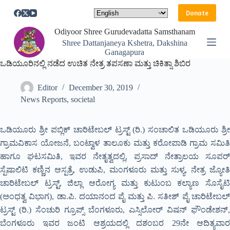
S
Donate
k
i
Odiyoor Shree Gurudevadatta Samsthanam
p
Shree Dattanjaneya Kshetra, Dakshina
t
Ganagapura
o
ಒಡಿಯೂರಿನಲ್ಲಿ ನಡೆದ ಉಚಿತ ನೇತ್ರ ತಪಸಣಾ ಮತ್ತು ಚಿಕಿತ್ಸಾ ಶಿಬಿರ
c
o
n
Editor
December 30, 2019
t
News Reports
,
societal
e
n
t
ಒಡಿಯೂರು ಶ್ರೀ ಪಬ್ಲಿಕ್ ಚಾರಿಟೇಬಲ್ ಟ್ರಸ್ಟ್ (ರಿ.) ಸಂಚಾಲಿತ ಒಡಿಯೂರು ಶ್ರೀ
ಗ್ರಾಮವಿಕಾಸ ಯೋಜನೆ, ಬಂಟ್ವಾಳ ತಾಲೂಕು ಮತ್ತು ಕರೋಪಾಡಿ ಗ್ರಾಮ ಸಮಿತಿ
ಹಾಗೂ ಘಟಸಮಿತಿ, ಇವರ ನೇತೃತ್ವದಲ್ಲಿ, ಪ್ರಸಾದ್ ನೇತ್ರಾಲಯ ಸೂಪರ್
ಸ್ಪೆಷಾಲಿಟಿ ಕಣ್ಣಿನ ಆಸ್ಪತ್ರೆ, ಉಡುಪಿ, ಮಂಗಳೂರು ಮತ್ತು ಸುಳ್ಯ, ನೇತ್ರ ಜ್ಯೋತಿ
ಚಾರಿಟೇಬಲ್ ಟ್ರಸ್ಟ್, ಜಿಲ್ಲಾ ಆರೋಗ್ಯ ಮತ್ತು ಕುಟುಂಬ ಕಲ್ಯಾಣ ಸೊಸೈಟಿ
(ಅಂಧತ್ವ ವಿಭಾಗ), ಡಾ.ಪಿ. ದಯಾನಂದ ಪೈ ಮತ್ತು ಪಿ. ಸತೀಶ್ ಪೈ ಚಾರಿಟೇಬಲ್
ಟ್ರಸ್ಟ್ (ರಿ.) ಸೆಂಚುರಿ ಗ್ರೂಪ್ಸ್ ಬೆಂಗಳೂರು, ಎಸ್ಸಿಲೋರ್ ವಿಷನ್ ಫೌಂಡೇಶನ್,
ಬೆಂಗಳೂರು ಇವರ ಜಂಟಿ ಆಶ್ರಯದಲ್ಲಿ ದಶಂಬರ 29ನೇ ಆದಿತ್ಯವಾರ