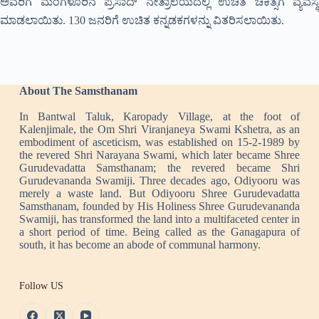
ಅವರಿಗೆ ಮಂಗಳೂರಿನ ಪ್ರಸಾದ್ ನೇತ್ರಾಲಯದಲ್ಲಿ ಉಚಿತ ಚಿಕಿತ್ಸೆಗೆ ವ್ಯವಸ್ಥೆ
ಮಾಡಲಾಯಿತು. 130 ಜನರಿಗೆ ಉಚಿತ ಕನ್ನಡಕಗಳನ್ನು ವಿತರಿಸಲಾಯಿತು.
About The Samsthanam
In Bantwal Taluk, Karopady Village, at the foot of
Kalenjimale, the Om Shri Viranjaneya Swami Kshetra, as an
embodiment of asceticism, was established on 15-2-1989 by
the revered Shri Narayana Swami, which later became Shree
Gurudevadatta Samsthanam; the revered became Shri
Gurudevananda Swamiji. Three decades ago, Odiyooru was
merely a waste land. But Odiyooru Shree Gurudevadatta
Samsthanam, founded by His Holiness Shree Gurudevananda
Swamiji, has transformed the land into a multifaceted center in
a short period of time. Being called as the Ganagapura of
south, it has become an abode of communal harmony.
Follow US