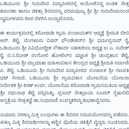
ಒಡಿಯೂರು ಶ್ರೀ ಗುರುದೇವ ವಿದ್ಯಾಪೀಠದಲ್ಲಿ ಆಯೋಜಿಸಿದ್ದ ಉಚಿತ ನೇತ್ರ
ತಪಾಸಣಾ ಹಾಗೂ ಚಿಕಿತ್ಸಾ ಶಿಬಿರವನ್ನು ಪರಮಪೂಜ್ಯ ಶ್ರೀ ಶ್ರೀ ಗುರುದೇವಾನಂದ
ಸ್ವಾಮಿಗಳವರು ದೀಪ ಬೆಳಗಿಸಿ ಉದ್ಘಾಟಿಸಿದರು.
ಈ ಕಾರ್ಯಕ್ರಮದಲ್ಲಿ ಕರೋಪಾಡಿ ಗ್ರಾಮ ಪಂಚಾಯತ್‍ನ ಅಧ್ಯಕ್ಷೆ ಶ್ರೀಮತಿ ಬೇಬಿ
ಆರ್. ಶೆಟ್ಟಿ, ಬೆಂಗಳೂರು ವಿಷನ್ ಫೌಂಡೇಶನ್‍ನ ಶ್ರೀ ಧರ್ಮಪ್ರಸಾದ್ ರೈ,
ಒಡಿಯೂರು ಶ್ರೀ ವಿವಿಧೋದ್ದೇಶ ಸೌಹಾರ್ದ ಸಹಕಾರಿಯ ಅಧ್ಯಕ್ಷ ಲ| ಎ. ಸುರೇಶ್
ರೈ, ಬಿ.ಸಿ.ರೋಡ್ ರಂಗೋಲಿ ಹೋಟೆಲ್‍ನ ಮ್ಹಾಲಕ ಶ್ರೀ ಚಂದ್ರಹಾಸ ಶೆಟ್ಟಿ,
ಒಡಿಯೂರು ಶ್ರೀ ವಜ್ರಮಾತಾ ಮಹಿಳಾವಿಕಾಸ ಕೇಂದ್ರದ ಅಧ್ಯಕ್ಷೆ ಶ್ರೀಮತಿ ಸರ್ವಾಣಿ
ಪಿ. ಶೆಟ್ಟಿ, ಒಡಿಯೂರು ಶ್ರೀ ಗುರುದೇವ ವಿದ್ಯಾಪೀಠದ ಸಂಚಾಲಕ ಶ್ರೀ ಗಣಪತಿ
ಭಟ್ ಸೇರಾಜೆ, ಒಡಿಯೂರು ಶ್ರೀ ಗ್ರಾಮವಿಕಾಸ ಯೋಜನೆಯ ಯೋಜನಾ
ನಿರ್ದೇಶಕ ಶ್ರೀ ಕಿರಣ್ ಉರ್ವ, ಯೋಜನೆಯ ಕರೋಪಾಡಿ ಗ್ರಾಮಸಮಿತಿಯ ಅಧ್ಯಕ್ಷ
ಶ್ರೀ ರಘುನಾಥ ಶೆಟ್ಟಿ ಪಟ್ಲಗುತ್ತು, ಪ್ರಸಾದ್ ನೇತ್ರಾಲಯ ಸೂಪರ್ ಸ್ಪೆಷಾಲಿಟಿ
ಆಸ್ಪತ್ರೆಯ ನೇತ್ರತಜ್ಞೆ ಡಾ.ಸುಧಾರಾಣಿ ಉಪಸ್ಥಿತರಿದ್ದು ಶುಭಹಾರೈಸಿದರು.
ಸುಮಾರು 200ಕ್ಕೂ ಮಿಕ್ಕಿ ಬಂಧುಗಳು ಈ ಶಿಬಿರದ ಸದುಪಯೋಗವನ್ನು ಪಡೆದರು.
40ಕ್ಕೂ ಮಿಕ್ಕಿ ಶಿಬಿರಾರ್ಥಿಗಳನ್ನು ಕಣ್ಣಿನ ಪೊರೆಯ ಚಿಕಿತ್ಸೆಗೆ ವೈದ್ಯರು ಸೂಚಿಸಿದರು.