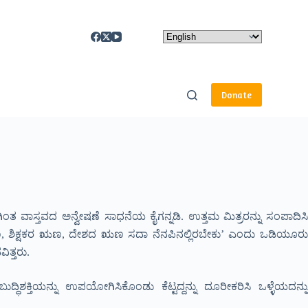
Donate
ಂತ ವಾಸ್ತವದ ಅನ್ವೇಷಣೆ ಸಾಧನೆಯ ಕೈಗನ್ನಡಿ. ಉತ್ತಮ ಮಿತ್ರರನ್ನು ಸಂಪಾದಿಸಿ
ೃ ಋಣ, ಶಿಕ್ಷಕರ ಋಣ, ದೇಶದ ಋಣ ಸದಾ ನೆನಪಿನಲ್ಲಿರಬೇಕು’ ಎಂದು ಒಡಿಯೂರು
ತ್ತರು.
ಶಕ್ತಿಯನ್ನು ಉಪಯೋಗಿಸಿಕೊಂಡು ಕೆಟ್ಟದ್ದನ್ನು ದೂರೀಕರಿಸಿ ಒಳ್ಳೆಯದನ್ನು