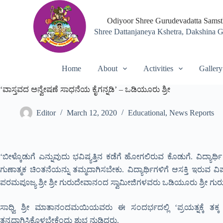
S
k
Odiyoor Shree Gurudevadatta Sams
i
Shree Dattanjaneya Kshetra, Dakshina 
p
t
o
c
Home
About
Activities
Gallery
o
n
‘ವಾಸ್ತವದ ಅನ್ವೇಷಣೆ ಸಾಧನೆಯ ಕೈಗನ್ನಡಿ’ – ಒಡಿಯೂರು ಶ್ರೀ
t
e
n
Editor
March 12, 2020
Educational
,
News Reports
t
‘ಬೀಳ್ಕೊಡುಗೆ ಎನ್ನುವುದು ಭವಿಷ್ಯತ್ತಿನ ಕಡೆಗೆ ಹೋಗಲಿರುವ ಕೊಡುಗೆ. ವಿದ್ಯ
ಗುಣಾತ್ಮಕ ಚಿಂತನೆಯನ್ನು ತಮ್ಮದಾಗಿಸಬೇಕು. ವಿದ್ಯಾರ್ಥಿಗಳಿಗೆ ಆಸಕ್ತಿ
ಪರಮಪೂಜ್ಯ ಶ್ರೀ ಶ್ರೀ ಗುರುದೇವಾನಂದ ಸ್ವಾಮೀಜಿಗಳವರು ಒಡಿಯೂರು ಶ್ರೀ ಗುರ
ಸಾಧ್ವಿ ಶ್ರೀ ಮಾತಾನಂದಮಯಿಯವರು ಈ ಸಂದರ್ಭದಲ್ಲಿ ‘ಪ್ರಯತ್ನಕ್ಕೆ ತಕ್ಕ 
ತನ್ನದಾಗಿಸಿಕೊಳ್ಳಬೇಕೆಂದು ಶುಭ ನುಡಿದರು.