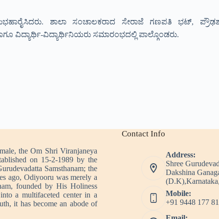
ಶುಭಹಾರೈಸಿದರು. ಶಾಲಾ ಸಂಚಾಲಕರಾದ ಸೇರಾಜೆ ಗಣಪತಿ ಭಟ್, ಪ್ರೌಢಶಾ
ಗೂ ವಿದ್ಯಾರ್ಥಿ-ವಿದ್ಯಾರ್ಥಿನಿಯರು ಸಮಾರಂಭದಲ್ಲಿ ಪಾಲ್ಗೊಂಡರು.
Contact Info
imale, the Om Shri Viranjaneya
Address:
tablished on 15-2-1989 by the
Shree Gurudevad
Gurudevadatta Samsthanam; the
Dakshina Ganaga
es ago, Odiyooru was merely a
(D.K),Karnataka,
nam, founded by His Holiness
Mobile:
nto a multifaceted center in a
+91 9448 177 81
outh, it has become an abode of
Email: