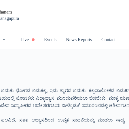
thanam
Ganagapura
Live
Events
News Reports
Contact
ಾರ್ಥಿ ಬದುಕು ಭೋಗದ ಬದುಕಲ್ಲ, ಇದು ತ್ಯಾಗದ ಬದುಕು. ಕಲ್ಪನಾಲೋಕದ ಬದುಕಿಗಿ
 ಇರುವ ವಿಷಯದಲ್ಲಿ ಪೋಷಕರು ವಿದ್ಯಾಭ್ಯಾಸ ಮುಂದುವರಿಯಲು ಬಿಡಬೇಕು. ಮಾತ
ುದೇವ ವಿದ್ಯಾಪೀಠದ 10ನೇ ತರಗತಿಯ ಬೀಳ್ಕೊಡುಗೆ ಸಮಾರಂಭದಲ್ಲಿ ಆಶೀರ್ವಚನವಿ
ಫಲವಿದೆ, ಸತತ ಅಭ್ಯಾಸದಿಂದ ಉನ್ನತ ಸಾಧನೆಯನ್ನು ಮಾಡಲು ಸಾಧ್ಯ, ಬುದ್ಧಿ