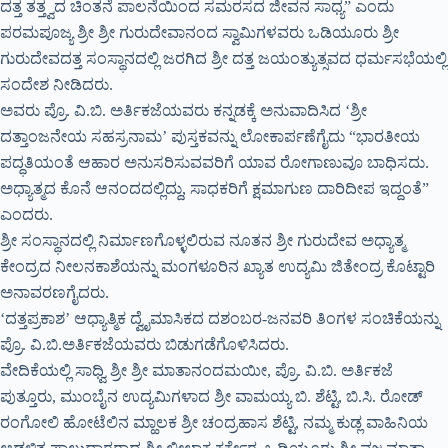
ದತ್ತ ತತ್ತ್ವದ ಚಿಂತನೆ ಪಾಲನೆಯಿಂದ ಸಮರಸದ ಜೀವನ ಸಾಧ್ಯ” ಎಂದು
ಪರಮಪೂಜ್ಯ ಶ್ರೀ ಶ್ರೀ ಗುರುದೇವಾನಂದ ಸ್ವಾಮಿಗಳವರು ಒಡಿಯೂರು ಶ್ರೀ
ಗುರುದೇವದತ್ತ ಸಂಸ್ಥಾನದಲ್ಲಿ ಜರಗಿದ ಶ್ರೀ ದತ್ತ ಜಯಂತ್ಯುತ್ಸವದ ಧರ್ಮಸಭೆಯಲ್ಲಿ
ಸಂದೇಶ ನೀಡಿದರು.
ಅವರು ಪ್ರೊ. ವಿ.ಬಿ. ಅರ್ತಿಕಜೆಯವರು ಕನ್ನಡಕ್ಕೆ ಅನುವಾದಿಸಿದ ‘ಶ್ರೀ
ದತ್ತಾಂಜನೇಯ ಸಹಸ್ರನಾಮ’ ಪುಸ್ತಕವನ್ನು ಲೋಕಾರ್ಪಣೆಗೈದು “ಭಾರತೀಯ
ಪದ್ಧತಿಯಂತೆ ಆಹಾರ ಅನುಸರಿಸುವವರಿಗೆ ಯಾವ ರೋಗಾಣುವೂ ಬಾಧಿಸದು.
ಅಧ್ಯಾತ್ಮದ ಕೊನೆ ಆನಂದದಲ್ಲಿದ್ದು, ಸಾಧಕರಿಗೆ ಕ್ಷಮಾಗುಣ ದಾರಿದೀಪ ಇದ್ದಂತೆ”
ಎಂದರು.
ಶ್ರೀ ಸಂಸ್ಥಾನದಲ್ಲಿ ನಿರ್ಮಾಣಗೊಳ್ಳಲಿರುವ ನೂತನ ಶ್ರೀ ಗುರುದೇವ ಅಧ್ಯಾತ್ಮ
ಕೇಂದ್ರದ ನೀಲನಕಾಶೆಯನ್ನು ಮಂಗಳೂರಿನ ಖ್ಯಾತ ಉದ್ಯಮಿ ಜಿತೇಂದ್ರ ಕೊಟ್ಟಾರಿ
ಅನಾವರಣಗೈದರು.
‘ದತ್ತಪ್ರಕಾಶ’ ಆಧ್ಯಾತ್ಮಿಕ ದ್ವೈಮಾಸಿಕದ ದಶಂಬರ-ಜನವರಿ ತಿಂಗಳ ಸಂಚಿಕೆಯನ್ನು
ಪ್ರೊ. ವಿ.ಬಿ.ಅರ್ತಿಕಜೆಯವರು ಬಿಡುಗಡೆಗೊಳಿಸಿದರು.
ವೇದಿಕೆಯಲ್ಲಿ ಸಾಧ್ವಿ ಶ್ರೀ ಶ್ರೀ ಮಾತಾನಂದಮಯೀ, ಪ್ರೊ. ವಿ.ಬಿ. ಅರ್ತಿಕಜೆ
ಪುತ್ತೂರು, ಮುಂಬೈನ ಉದ್ಯಮಿಗಳಾದ ಶ್ರೀ ವಾಮಯ್ಯ ಬಿ. ಶೆಟ್ಟಿ, ಬಿ.ಸಿ. ರೋಡ್
ರಂಗೋಲಿ ಹೋಟೆಲಿನ ಮ್ಹಾಲಕ ಶ್ರೀ ಚಂದ್ರಹಾಸ ಶೆಟ್ಟಿ, ನಮ್ಮ ಕುಡ್ಲ ವಾಹಿನಿಯ