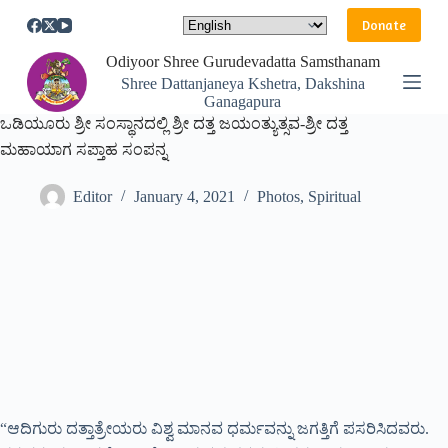
S
Donate
k
i
Odiyoor Shree Gurudevadatta Samsthanam
p
Shree Dattanjaneya Kshetra, Dakshina
t
Ganagapura
o
ಒಡಿಯೂರು ಶ್ರೀ ಸಂಸ್ಥಾನದಲ್ಲಿ ಶ್ರೀ ದತ್ತ ಜಯಂತ್ಯುತ್ಸವ-ಶ್ರೀ ದತ್ತ
c
o
ಮಹಾಯಾಗ ಸಪ್ತಾಹ ಸಂಪನ್ನ
n
t
Editor
January 4, 2021
Photos
,
Spiritual
e
n
t
“ಆದಿಗುರು ದತ್ತಾತ್ರೇಯರು ವಿಶ್ವ ಮಾನವ ಧರ್ಮವನ್ನು ಜಗತ್ತಿಗೆ ಪಸರಿಸಿದವರು.