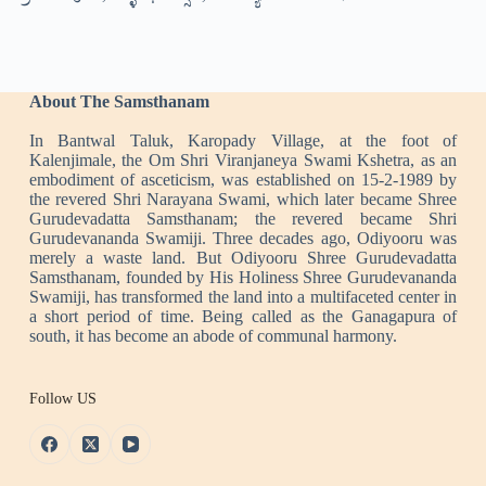
About The Samsthanam
In Bantwal Taluk, Karopady Village, at the foot of
Kalenjimale, the Om Shri Viranjaneya Swami Kshetra, as an
embodiment of asceticism, was established on 15-2-1989 by
the revered Shri Narayana Swami, which later became Shree
Gurudevadatta Samsthanam; the revered became Shri
Gurudevananda Swamiji. Three decades ago, Odiyooru was
merely a waste land. But Odiyooru Shree Gurudevadatta
Samsthanam, founded by His Holiness Shree Gurudevananda
Swamiji, has transformed the land into a multifaceted center in
a short period of time. Being called as the Ganagapura of
south, it has become an abode of communal harmony.
Follow US