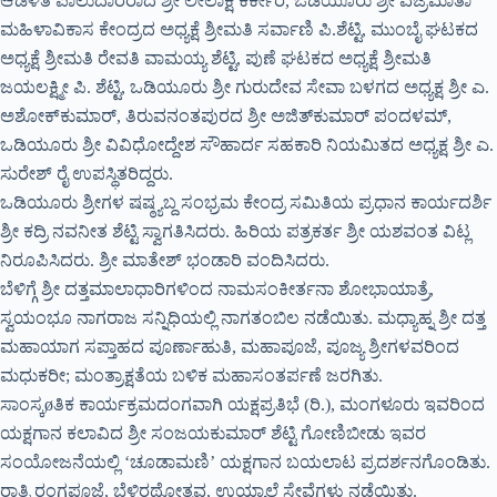
ಆಡಳಿತ ಪಾಲುದಾರರಾದ ಶ್ರೀ ಲೀಲಾಕ್ಷ ಕರ್ಕೇರ, ಒಡಿಯೂರು ಶ್ರೀ ವಜ್ರಮಾತಾ
ಮಹಿಳಾವಿಕಾಸ ಕೇಂದ್ರದ ಅಧ್ಯಕ್ಷೆ ಶ್ರೀಮತಿ ಸರ್ವಾಣಿ ಪಿ.ಶೆಟ್ಟಿ, ಮುಂಬೈ ಘಟಕದ
ಅಧ್ಯಕ್ಷೆ ಶ್ರೀಮತಿ ರೇವತಿ ವಾಮಯ್ಯ ಶೆಟ್ಟಿ, ಪುಣೆ ಘಟಕದ ಅಧ್ಯಕ್ಷೆ ಶ್ರೀಮತಿ
ಜಯಲಕ್ಷ್ಮೀ ಪಿ. ಶೆಟ್ಟಿ, ಒಡಿಯೂರು ಶ್ರೀ ಗುರುದೇವ ಸೇವಾ ಬಳಗದ ಅಧ್ಯಕ್ಷ ಶ್ರೀ ಎ.
ಅಶೋಕ್‍ಕುಮಾರ್, ತಿರುವನಂತಪುರದ ಶ್ರೀ ಅಜಿತ್‍ಕುಮಾರ್ ಪಂದಳಮ್,
ಒಡಿಯೂರು ಶ್ರೀ ವಿವಿಧೋದ್ದೇಶ ಸೌಹಾರ್ದ ಸಹಕಾರಿ ನಿಯಮಿತದ ಅಧ್ಯಕ್ಷ ಶ್ರೀ ಎ.
ಸುರೇಶ್ ರೈ ಉಪಸ್ಥಿತರಿದ್ದರು.
ಒಡಿಯೂರು ಶ್ರೀಗಳ ಷಷ್ಠ್ಯಬ್ದ ಸಂಭ್ರಮ ಕೇಂದ್ರ ಸಮಿತಿಯ ಪ್ರಧಾನ ಕಾರ್ಯದರ್ಶಿ
ಶ್ರೀ ಕದ್ರಿ ನವನೀತ ಶೆಟ್ಟಿ ಸ್ವಾಗತಿಸಿದರು. ಹಿರಿಯ ಪತ್ರಕರ್ತ ಶ್ರೀ ಯಶವಂತ ವಿಟ್ಲ
ನಿರೂಪಿಸಿದರು. ಶ್ರೀ ಮಾತೇಶ್ ಭಂಡಾರಿ ವಂದಿಸಿದರು.
ಬೆಳಿಗ್ಗೆ ಶ್ರೀ ದತ್ತಮಾಲಾಧಾರಿಗಳಿಂದ ನಾಮಸಂಕೀರ್ತನಾ ಶೋಭಾಯಾತ್ರೆ,
ಸ್ವಯಂಭೂ ನಾಗರಾಜ ಸನ್ನಿಧಿಯಲ್ಲಿ ನಾಗತಂಬಿಲ ನಡೆಯಿತು. ಮಧ್ಯಾಹ್ನ ಶ್ರೀ ದತ್ತ
ಮಹಾಯಾಗ ಸಪ್ತಾಹದ ಪೂರ್ಣಾಹುತಿ, ಮಹಾಪೂಜೆ, ಪೂಜ್ಯ ಶ್ರೀಗಳವರಿಂದ
ಮಧುಕರೀ; ಮಂತ್ರಾಕ್ಷತೆಯ ಬಳಿಕ ಮಹಾಸಂತರ್ಪಣೆ ಜರಗಿತು.
ಸಾಂಸ್ಕøತಿಕ ಕಾರ್ಯಕ್ರಮದಂಗವಾಗಿ ಯಕ್ಷಪ್ರತಿಭೆ (ರಿ.), ಮಂಗಳೂರು ಇವರಿಂದ
ಯಕ್ಷಗಾನ ಕಲಾವಿದ ಶ್ರೀ ಸಂಜಯಕುಮಾರ್ ಶೆಟ್ಟಿ ಗೋಣಿಬೀಡು ಇವರ
ಸಂಯೋಜನೆಯಲ್ಲಿ ‘ಚೂಡಾಮಣಿ’ ಯಕ್ಷಗಾನ ಬಯಲಾಟ ಪ್ರದರ್ಶನಗೊಂಡಿತು.
ರಾತ್ರಿ ರಂಗಪೂಜೆ, ಬೆಳ್ಳಿರಥೋತ್ಸವ, ಉಯ್ಯಾಲೆ ಸೇವೆಗಳು ನಡೆಯಿತು.