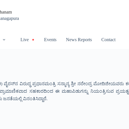
thanam
Ganagapura
Live
Events
News Reports
Contact
ವೈರಸ್‍ನ ವಿರುದ್ಧ ಪ್ರಧಾನಮಂತ್ರಿ ಸನ್ಮಾನ್ಯ ಶ್ರೀ ನರೇಂದ್ರ ಮೋದಿಜೀಯವರು
್ಲರೂ ಪ್ರಾಮಾಣಿಕವಾದ ಸಹಕಾರದಿಂದ ಈ ಮಹಾಪಿಡುಗನ್ನು ನಿಯಂತ್ರಿಸುವ ಪ್ರಯತ್ನ
ನತೆಯಲ್ಲಿ ವಿನಂತಿಸಿದ್ದಾರೆ.