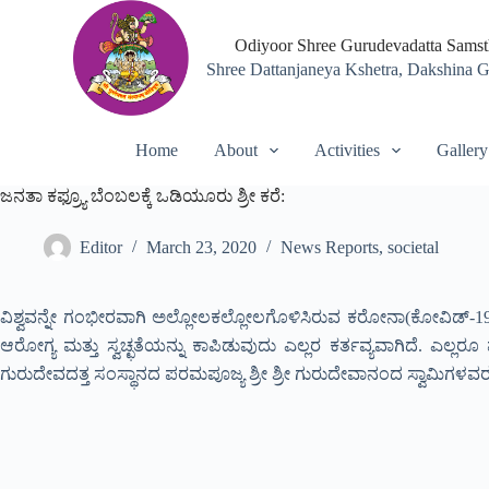
S
k
Odiyoor Shree Gurudevadatta Sams
i
Shree Dattanjaneya Kshetra, Dakshina 
p
t
o
c
Home
About
Activities
Gallery
o
n
ಜನತಾ ಕಫ್ರ್ಯೂ ಬೆಂಬಲಕ್ಕೆ ಒಡಿಯೂರು ಶ್ರೀ ಕರೆ:
t
e
n
Editor
March 23, 2020
News Reports
,
societal
t
ವಿಶ್ವವನ್ನೇ ಗಂಭೀರವಾಗಿ ಅಲ್ಲೋಲಕಲ್ಲೋಲಗೊಳಿಸಿರುವ ಕರೋನಾ(ಕೋವಿಡ್-19) 
ಆರೋಗ್ಯ ಮತ್ತು ಸ್ವಚ್ಛತೆಯನ್ನು ಕಾಪಿಡುವುದು ಎಲ್ಲರ ಕರ್ತವ್ಯವಾಗಿದೆ. ಎಲ
ಗುರುದೇವದತ್ತ ಸಂಸ್ಥಾನದ ಪರಮಪೂಜ್ಯ ಶ್ರೀ ಶ್ರೀ ಗುರುದೇವಾನಂದ ಸ್ವಾಮಿಗಳವರು ಜ