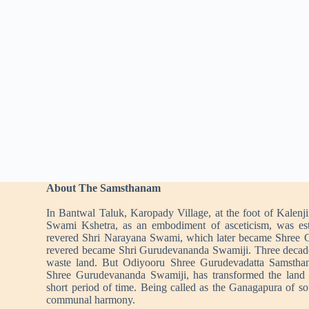
About The Samsthanam
In Bantwal Taluk, Karopady Village, at the foot of Kalenj
Swami Kshetra, as an embodiment of asceticism, was es
revered Shri Narayana Swami, which later became Shree 
revered became Shri Gurudevananda Swamiji. Three decad
waste land. But Odiyooru Shree Gurudevadatta Samstha
Shree Gurudevananda Swamiji, has transformed the land i
short period of time. Being called as the Ganagapura of s
communal harmony.