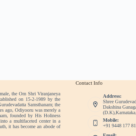
Contact Info
imale, the Om Shri Viranjaneya
Address:
tablished on 15-2-1989 by the
Shree Gurudevad
Gurudevadatta Samsthanam; the
Dakshina Ganaga
es ago, Odiyooru was merely a
(D.K),Karnataka,
nam, founded by His Holiness
Mobile:
nto a multifaceted center in a
+91 9448 177 81
outh, it has become an abode of
Email: