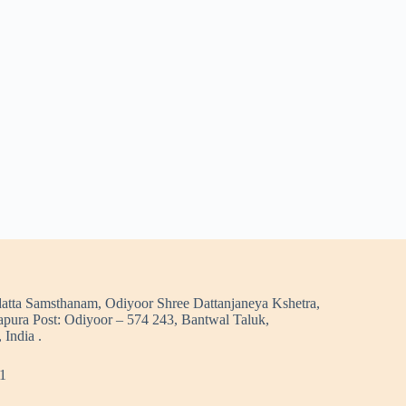
atta Samsthanam, Odiyoor Shree Dattanjaneya Kshetra,
pura Post: Odiyoor – 574 243, Bantwal Taluk,
 India .
1