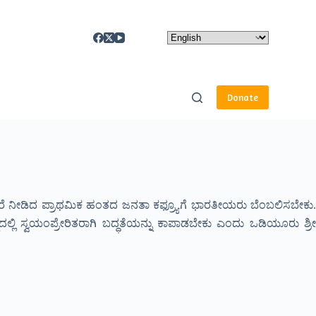
Donate
 ಕರೆ ನೀಡಿದ ಪ್ರಾಥಮಿಕ ಹಂತದ ಜನತಾ ಕಫ್ರ್ಯೂಗೆ ಭಾರತೀಯರು ಬೆಂಬಲಿಸಬೇಕು.
ದಲ್ಲಿ ಸ್ವಯಂಪ್ರೇರಿತರಾಗಿ ಬದ್ಧತೆಯನ್ನು ಕಾಪಾಡಬೇಕು ಎಂದು ಒಡಿಯೂರು ಶ್ರೀ