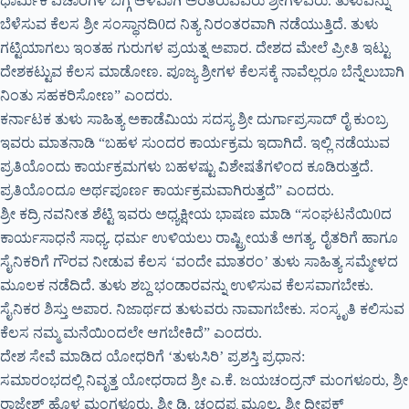
ಧಾರ್ಮಿಕ ವಿಚಾರಗಳ ಬಗ್ಗೆ ಆಳವಾಗಿ ಅರಿತಿರುವವರು ಶ್ರೀಗಳವರು. ತುಳುವನ್ನು
ಬೆಳೆಸುವ ಕೆಲಸ ಶ್ರೀ ಸಂಸ್ಥಾನದಿ0ದ ನಿತ್ಯ ನಿರಂತರವಾಗಿ ನಡೆಯುತ್ತಿದೆ. ತುಳು
ಗಟ್ಟಿಯಾಗಲು ಇಂತಹ ಗುರುಗಳ ಪ್ರಯತ್ನ ಅಪಾರ. ದೇಶದ ಮೇಲೆ ಪ್ರೀತಿ ಇಟ್ಟು
ದೇಶಕಟ್ಟುವ ಕೆಲಸ ಮಾಡೋಣ. ಪೂಜ್ಯ ಶ್ರೀಗಳ ಕೆಲಸಕ್ಕೆ ನಾವೆಲ್ಲರೂ ಬೆನ್ನೆಲುಬಾಗಿ
ನಿಂತು ಸಹಕರಿಸೋಣ” ಎಂದರು.
ಕರ್ನಾಟಕ ತುಳು ಸಾಹಿತ್ಯ ಅಕಾಡೆಮಿಯ ಸದಸ್ಯ ಶ್ರೀ ದುರ್ಗಾಪ್ರಸಾದ್ ರೈ ಕುಂಬ್ರ
ಇವರು ಮಾತನಾಡಿ “ಬಹಳ ಸುಂದರ ಕಾರ್ಯಕ್ರಮ ಇದಾಗಿದೆ. ಇಲ್ಲಿ ನಡೆಯುವ
ಪ್ರತಿಯೊಂದು ಕಾರ್ಯಕ್ರಮಗಳು ಬಹಳಷ್ಟು ವಿಶೇಷತೆಗಳಿಂದ ಕೂಡಿರುತ್ತದೆ.
ಪ್ರತಿಯೊಂದೂ ಅರ್ಥಪೂರ್ಣ ಕಾರ್ಯಕ್ರಮವಾಗಿರುತ್ತದೆ” ಎಂದರು.
ಶ್ರೀ ಕದ್ರಿ ನವನೀತ ಶೆಟ್ಟಿ ಇವರು ಅಧ್ಯಕ್ಷೀಯ ಭಾಷಣ ಮಾಡಿ “ಸಂಘಟನೆಯಿ0ದ
ಕಾರ್ಯಸಾಧನೆ ಸಾಧ್ಯ. ಧರ್ಮ ಉಳಿಯಲು ರಾಷ್ಟ್ರೀಯತೆ ಅಗತ್ಯ. ರೈತರಿಗೆ ಹಾಗೂ
ಸೈನಿಕರಿಗೆ ಗೌರವ ನೀಡುವ ಕೆಲಸ ‘ವಂದೇ ಮಾತರಂ’ ತುಳು ಸಾಹಿತ್ಯ ಸಮ್ಮೇಳದ
ಮೂಲಕ ನಡೆದಿದೆ. ತುಳು ಶಬ್ದ ಭಂಡಾರವನ್ನು ಉಳಿಸುವ ಕೆಲಸವಾಗಬೇಕು.
ಸೈನಿಕರ ಶಿಸ್ತು ಅಪಾರ. ನಿಜಾರ್ಥದ ತುಳುವರು ನಾವಾಗಬೇಕು. ಸಂಸ್ಕೃತಿ ಕಲಿಸುವ
ಕೆಲಸ ನಮ್ಮ ಮನೆಯಿಂದಲೇ ಆಗಬೇಕಿದೆ” ಎಂದರು.
ದೇಶ ಸೇವೆ ಮಾಡಿದ ಯೋಧರಿಗೆ ‘ತುಳುಸಿರಿ’ ಪ್ರಶಸ್ತಿ ಪ್ರಧಾನ:
ಸಮಾರಂಭದಲ್ಲಿ ನಿವೃತ್ತ ಯೋಧರಾದ ಶ್ರೀ ಎ.ಕೆ. ಜಯಚಂದ್ರನ್ ಮಂಗಳೂರು, ಶ್ರೀ
ರಾಜೇಶ್ ಹೊಳ್ಳ ಮಂಗಳೂರು, ಶ್ರೀ ಡಿ. ಚಂದಪ್ಪ ಮೂಲ್ಯ, ಶ್ರೀ ದೀಪಕ್