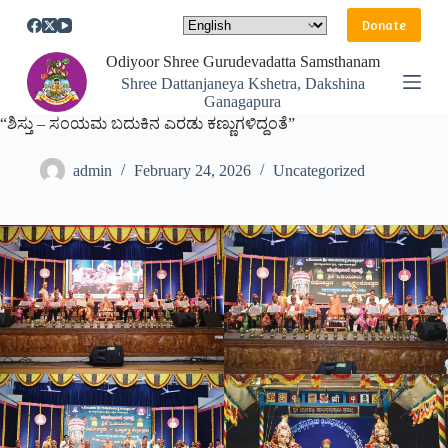
S
Donate
k
i
Odiyoor Shree Gurudevadatta Samsthanam
p
Shree Dattanjaneya Kshetra, Dakshina
t
Ganagapura
o
“ಶಿಸ್ತು – ಸಂಯಮ ಬದುಕಿನ ಎರಡು ಕಣ್ಣುಗಳಿದ್ದಂತೆ”
c
o
n
admin
February 24, 2026
Uncategorized
t
e
n
t