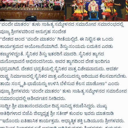
‘ವಂದೇ ಮಾತರಂ’ ತುಳು ಸಾಹಿತ್ಯ ಸಮ್ಮೇಳನದ ಸಮಾರೋಪ ಸಮಾರಂಭದಲ್ಲಿ
ಪೂಜ್ಯ ಶ್ರೀಗಳವರಿಂದ ಅನುಗ್ರಹ ಸಂದೇಶ
“ದೇಶದ ಅಂದ ‘ವಂದೇ ಮಾತರಂ’ ಗೀತೆಯಲ್ಲಿದೆ. ಈ ನಿಟ್ಟಿನ ಈ ಒಂದು
ಕಾರ್ಯಕ್ರಮದ ಆಯೋಜನೆಯಾಗಿದೆ. ಶಿಸ್ತು-ಸಂಯಮ ಬದುಕಿನ ಎರಡು
ಕಣ್ಣುಗಳಿದ್ದಂತೆ. ಸೈನಿಕರ ಶಿಸ್ತು ಇತರರಿಗೆ ಮಾದರಿ. ಸೈನಿಕರ ತ್ಯಾಗದ
ಮನೋಭಾವನೆ ಅಭಿನಂದನೀಯ. ಅವರ ತ್ಯಾಗದಿಂದ ದೇಶ ಇಂದಿಗೂ
ಭದ್ರವಾಗಿದೆ. ದೇಶದ ಭದ್ರತೆಯಲ್ಲಿ ಸೈನಿಕರ ಪಾತ್ರ ವಿಶೇಷವಾದುದು. ಆದರ್ಶ
ರಾಷ್ಟ್ರ ನಿರ್ಮಾಣದಲ್ಲಿ ಸೈನಿಕರ ಪಾತ್ರ ಏನೆಂಬುದನ್ನು ಅರಿಯುವ ಕೆಲಸವಾಗಬೇಕು.
ತಾಯಿ ಸಂಸ್ಕೃತಿ-ಭಾಷೆಯನ್ನು ಉಳಿಸಿ ಬೆಳೆಸುವ ಕೆಲಸ ಮಾಡೋಣ” ಎಂದು
ಪೂಜ್ಯ ಶ್ರೀಗಳವರು ‘ವಂದೇ ಮಾತರಂ’ ತುಳು ಸಾಹಿತ್ಯ ಸಮ್ಮೇಳನದ ಸಮಾರೋಪ
ಸಮಾರಂಭದಲ್ಲಿ ಆಶೀರ್ವಚನ ನೀಡಿದರು.
ಸಾಧ್ವೀ ಶ್ರೀ ಮಾತಾನಂದಮಯೀ ದಿವ್ಯ ಸಾನಿಧ್ಯ ಕರುಣಿಸಿದ್ದರು. ಮುಖ್ಯ
ಅತಿಥಿಗಳಾದ ಬಿಜೆಪಿ ಜಿಲ್ಲಾಧ್ಯಕ್ಷ ಶ್ರೀ ಸತೀಶ್ ಕುಂಪಲ ಇವರು ಮಾತನಾಡಿ
“ಇದೊಂದು ಐತಿಹಾಸಿಕ ಕಾರ್ಯಕ್ರಮ. ಆಧ್ಯಾತ್ಮಿಕ ಶಕ್ತಿ ಒಡಿಯೂರು ಶ್ರೀಗಳವರು.