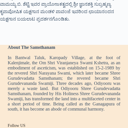
ವಾಮಯ್ಯ ಬಿ. ಶೆಟ್ಟಿ ಇವರ ಪ್ರಾಯೋಜಕತ್ವದಲ್ಲಿ ಶ್ರೀ ಜ್ಞಾನಶಕ್ತಿ ಸುಬ್ರಹ್ಮಣ್ಯ
ಕೃಪಾಪೋಷಿತ ಯಕ್ಷಗಾನ ಮಂಡಳಿ ಪಾವಂಜೆ ಇವರಿಂದ ಛಾಯಾನಂದನ
ಯಕ್ಷಗಾನ ಬಯಲಾಟ ಪ್ರದರ್ಶನಗೊಂಡಿತು.
About The Samsthanam
In Bantwal Taluk, Karopady Village, at the foot of
Kalenjimale, the Om Shri Viranjaneya Swami Kshetra, as an
embodiment of asceticism, was established on 15-2-1989 by
the revered Shri Narayana Swami, which later became Shree
Gurudevadatta Samsthanam; the revered became Shri
Gurudevananda Swamiji. Three decades ago, Odiyooru was
merely a waste land. But Odiyooru Shree Gurudevadatta
Samsthanam, founded by His Holiness Shree Gurudevananda
Swamiji, has transformed the land into a multifaceted center in
a short period of time. Being called as the Ganagapura of
south, it has become an abode of communal harmony.
Follow US