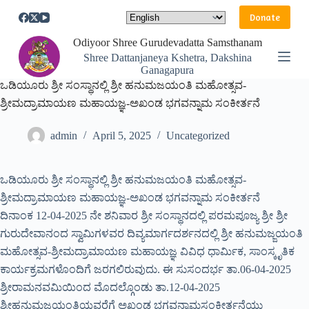
S
Donate
k
i
Odiyoor Shree Gurudevadatta Samsthanam
p
Shree Dattanjaneya Kshetra, Dakshina
t
Ganagapura
o
ಒಡಿಯೂರು ಶ್ರೀ ಸಂಸ್ಥಾನಲ್ಲಿ ಶ್ರೀ ಹನುಮಜಯಂತಿ ಮಹೋತ್ಸವ-
c
o
ಶ್ರೀಮದ್ರಾಮಾಯಣ ಮಹಾಯಜ್ಞ-ಅಖಂಡ ಭಗವನ್ನಾಮ ಸಂಕೀರ್ತನೆ
n
t
admin
April 5, 2025
Uncategorized
e
n
t
ಒಡಿಯೂರು ಶ್ರೀ ಸಂಸ್ಥಾನಲ್ಲಿ ಶ್ರೀ ಹನುಮಜಯಂತಿ ಮಹೋತ್ಸವ-
ಶ್ರೀಮದ್ರಾಮಾಯಣ ಮಹಾಯಜ್ಞ-ಅಖಂಡ ಭಗವನ್ನಾಮ ಸಂಕೀರ್ತನೆ
ದಿನಾಂಕ 12-04-2025 ನೇ ಶನಿವಾರ ಶ್ರೀ ಸಂಸ್ಥಾನದಲ್ಲಿ ಪರಮಪೂಜ್ಯ ಶ್ರೀ ಶ್ರೀ
ಗುರುದೇವಾನಂದ ಸ್ವಾಮಿಗಳವರ ದಿವ್ಯಮಾರ್ಗದರ್ಶನದಲ್ಲಿ ಶ್ರೀ ಹನುಮಜ್ಜಯಂತಿ
ಮಹೋತ್ಸವ-ಶ್ರೀಮದ್ರಾಮಾಯಣ ಮಹಾಯಜ್ಞ ವಿವಿಧ ಧಾರ್ಮಿಕ, ಸಾಂಸ್ಕೃತಿಕ
ಕಾರ್ಯಕ್ರಮಗಳೊಂದಿಗೆ ಜರಗಲಿರುವುದು. ಈ ಸುಸಂದರ್ಭ ತಾ.06-04-2025
ಶ್ರೀರಾಮನವಮಿಯಿಂದ ಮೊದಲ್ಗೊಂಡು ತಾ.12-04-2025
ಶ್ರೀಹನುಮಜಯಂತಿಯವರೆಗೆ ಅಖಂಡ ಭಗವನ್ನಾಮಸಂಕೀರ್ತನೆಯು