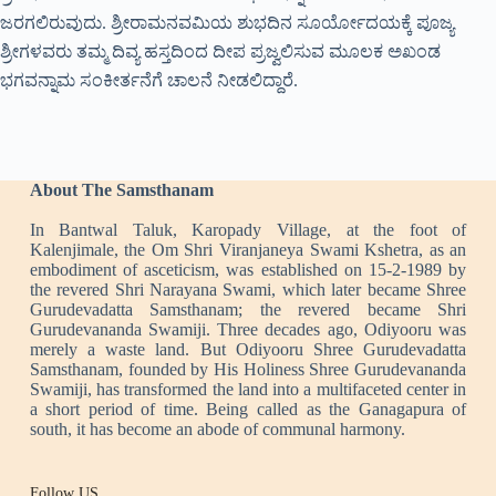
ಜರಗಲಿರುವುದು. ಶ್ರೀರಾಮನವಮಿಯ ಶುಭದಿನ ಸೂರ್ಯೋದಯಕ್ಕೆ ಪೂಜ್ಯ
ಶ್ರೀಗಳವರು ತಮ್ಮ ದಿವ್ಯ ಹಸ್ತದಿಂದ ದೀಪ ಪ್ರಜ್ವಲಿಸುವ ಮೂಲಕ ಅಖಂಡ
ಭಗವನ್ನಾಮ ಸಂಕೀರ್ತನೆಗೆ ಚಾಲನೆ ನೀಡಲಿದ್ದಾರೆ.
About The Samsthanam
In Bantwal Taluk, Karopady Village, at the foot of
Kalenjimale, the Om Shri Viranjaneya Swami Kshetra, as an
embodiment of asceticism, was established on 15-2-1989 by
the revered Shri Narayana Swami, which later became Shree
Gurudevadatta Samsthanam; the revered became Shri
Gurudevananda Swamiji. Three decades ago, Odiyooru was
merely a waste land. But Odiyooru Shree Gurudevadatta
Samsthanam, founded by His Holiness Shree Gurudevananda
Swamiji, has transformed the land into a multifaceted center in
a short period of time. Being called as the Ganagapura of
south, it has become an abode of communal harmony.
Follow US