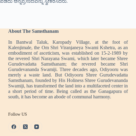
ಪಡೆದು ಅನ್ನಪ್ರಸಾದವನ್ನು ಸ್ವೀಕರಿಸಿದರು.
About The Samsthanam
In Bantwal Taluk, Karopady Village, at the foot of
Kalenjimale, the Om Shri Viranjaneya Swami Kshetra, as an
embodiment of asceticism, was established on 15-2-1989 by
the revered Shri Narayana Swami, which later became Shree
Gurudevadatta Samsthanam; the revered became Shri
Gurudevananda Swamiji. Three decades ago, Odiyooru was
merely a waste land. But Odiyooru Shree Gurudevadatta
Samsthanam, founded by His Holiness Shree Gurudevananda
Swamiji, has transformed the land into a multifaceted center in
a short period of time. Being called as the Ganagapura of
south, it has become an abode of communal harmony.
Follow US