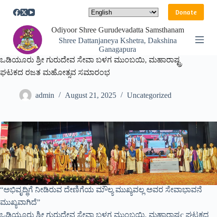
S
Donate
k
i
Odiyoor Shree Gurudevadatta Samsthanam
p
Shree Dattanjaneya Kshetra, Dakshina
t
Ganagapura
o
ಒಡಿಯೂರು ಶ್ರೀ ಗುರುದೇವ ಸೇವಾ ಬಳಗ ಮುಂಬಯಿ, ಮಹಾರಾಷ್ಟ್ರ
c
o
ಘಟಕದ ರಜತ ಮಹೋತ್ಸವ ಸಮಾರಂಭ
n
t
admin
August 21, 2025
Uncategorized
e
n
t
“ಅಭಿವೃದ್ಧಿಗೆ ನೀಡಿರುವ ದೇಣಿಗೆಯ ಮೌಲ್ಯ ಮುಖ್ಯವಲ್ಲ ಅವರ ಸೇವಾಭಾವನೆ
ಮುಖ್ಯವಾಗಿದೆ”
ಒಡಿಯೂರು ಶ್ರೀ ಗುರುದೇವ ಸೇವಾ ಬಳಗ ಮುಂಬಯಿ, ಮಹಾರಾಷ್ಟç ಘಟಕದ