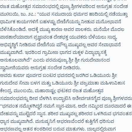
ರಜತ ಮಹೋತ್ಸವ ಸಮಾರಂಭದಲ್ಲಿ ಪೂಜ್ಯ ಶ್ರೀಗಳವರಿಂದ ಅನುಗ್ರಹ ಸಂದೇಶ
ಮು0ಬಯಿ, ಜು. ೨೭.: “ಯುವ ಸಮುದಾಯ ಧರ್ಮದ ಹಾದಿಯಲ್ಲಿ ನಡೆಯುತ್ತಾ
ಧಾರ್ಮಿಕ ಕಾರ್ಯಗಳಿಗೆ ಬಹಳಷ್ಟು ದೇಣಿಗೆಯನ್ನು ನೀಡುವ ಮನೋಭಾವನೆ
ಬೆಳೆಸಿಕೊಂಡಿದೆ. ಅದಕ್ಕೆ ಮುಖ್ಯ ಕಾರಣ ಅವರ ಪಾಲಕರು. ಮನೆಯೇ ಮೊದಲ
ಪಾಠಶಾಲೆಯಾದಾಗ ಪ್ರಜ್ಞಾವಂತ ದೇಶಭಕ್ತ ಯುವಕರು ಬೆಳೆಯಲು ಸಾಧ್ಯ.
ಅಭಿವೃದ್ಧಿಗೆ ನೀಡಿರುವ ದೇಣಿಗೆಯ ಮೌಲ್ಯ ಮುಖ್ಯವಲ್ಲ ಅವರ ಸೇವಾಭಾವನೆ
ಮುಖ್ಯವಾಗಿದೆ. ಇದರಿಂದ ಗ್ರಾಮೀಣ ಭಾಗದ ಮಕ್ಕಳ ವಿದ್ಯಾಭ್ಯಾಸಕ್ಕೆ
ಅನುಕೂಲವಾಗಿದೆ” ಎಂದು ಪರಮಪೂಜ್ಯ ಶ್ರೀ ಶ್ರೀ ಗುರುದೇವಾನಂದ
ಸ್ವಾಮೀಜಿಯವರು ಅನುಗ್ರಹ ಸಂದೇಶ ನೀಡಿದರು.
ಅವರು ಕುರ್ಲಾ ಪೂರ್ವದ ಬಂಟರ ಭವನದಲ್ಲಿ ಜರಗಿದ ಒಡಿಯೂರು ಶ್ರೀ
ಗುರುದೇವ ಸೇವಾ ಬಳಗ ಮತ್ತು ಒಡಿಯೂರು ಶ್ರೀ ವಜ್ರಮಾತಾ ಮಹಿಳಾವಿಕಾಸ
ಕೇಂದ್ರ, ಮುಂಬಯಿ, ಮಹಾರಾಷ್ಟç ಘಟಕದ ರಜತ ಮಹೋತ್ಸವ
ಸಮಾರಂಭವನ್ನು ದೀಪ ಬೆಳಗಿಸಿ ಉದ್ಘಾಟಿಸಿ ಆಶೀರ್ವಚನಗೈದ ಪೂಜ್ಯ ಶ್ರೀಗಳವರು
“ಭಗವಂತ ನಮ್ಮೊಳಗಿದ್ದರೆ ನಮಗೆ ಸ್ಥಾನ-ಮಾನ, ಅದೇ ನಮ್ಮಿಂದ ದೂರವಾದರೆ ಈ
ದೇಹವನ್ನು ಮುಟ್ಟಿದರೆ ಸ್ನಾನ. ಶರೀರ ಮುಖ್ಯವಲ್ಲ ಶರೀರದ ಒಳಗಿರುವ ಭಗವಂತನ
ಧ್ಯಾನ ಮುಖ್ಯವಾಗಿದೆ. ಮನುಷ್ಯನಿಗೆ ಆಭರಣವೆಂದರೆ ಕುತ್ತಿಗೆಗೆ ಧರಿಸುವ
ಆಭರಣವಲ್ಲ ಆತನ ಕಂಠದಿ0ದ ಬರುವ ಮಾತುಗಳು. ಬಾಲ್ಯದಲ್ಲಿರುವಾಗ