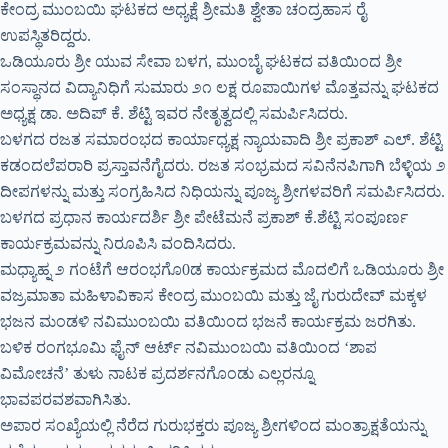
ಕೇಂದ್ರ ಮುಂಬಯಿ ಘಟಕದ ಅಧ್ಯಕ್ಷೆ ಶ್ರೀಮತಿ ಶ್ವೇತಾ ಚಂದ್ರಹಾಸ ರೈ
ಉಪಸ್ಥಿತರಿದ್ದರು.
ಒಡಿಯೂರು ಶ್ರೀ ಯುವ ಸೇವಾ ಬಳಗ, ಮುಂಬೈ ಘಟಕದ ವತಿಯಿಂದ ಶ್ರೀ
ಸಂಸ್ಥಾನದ ವಿದ್ಯಾನಿಧಿಗೆ ಸುಮಾರು ೨೧ ಲಕ್ಷ ರೂಪಾಯಿಗಳ ಮೊತ್ತವನ್ನು ಘಟಕದ
ಅಧ್ಯಕ್ಷ ಡಾ. ಅದಿಪ್ ಕೆ. ಶೆಟ್ಟಿ ಇವರ ನೇತೃತ್ವದಲ್ಲಿ ಸಮರ್ಪಿಸಿದರು.
ಬಳಗದ ರಜತ ಸಮಾರಂಭದ ಕಾರ್ಯಾಧ್ಯಕ್ಷ ನ್ಯಾಯವಾದಿ ಶ್ರೀ ಪ್ರಕಾಶ್ ಎಲ್. ಶೆಟ್ಟಿ
ಕಡಂದಲೆಪರಾರಿ ಪ್ರಸ್ತಾವನೆಗೈದರು. ರಜತ ಸಂಭ್ರಮದ ಸವಿನೆನಪಿಗಾಗಿ ಬೆಳ್ಳಿಯ ೨
ದೀಪಗಳನ್ನು ಮತ್ತು ಸಂಗ್ರಹಿಸಿದ ನಿಧಿಯನ್ನು ಪೂಜ್ಯ ಶ್ರೀಗಳವರಿಗೆ ಸಮರ್ಪಿಸಿದರು.
ಬಳಗದ ಪ್ರಧಾನ ಕಾರ್ಯದರ್ಶಿ ಶ್ರೀ ಪೇಟೆಮನೆ ಪ್ರಕಾಶ್ ಕೆ.ಶೆಟ್ಟಿ ಸಂಪೂರ್ಣ
ಕಾರ್ಯಕ್ರಮವನ್ನು ನಿರೂಪಿಸಿ ವಂದಿಸಿದರು.
ಮಧ್ಯಾಹ್ನ ೨ ಗಂಟೆಗೆ ಆರಂಭಗೊ0ಡ ಕಾರ್ಯಕ್ರಮದ ಮೊದಲಿಗೆ ಒಡಿಯೂರು ಶ್ರೀ
ವಜ್ರಮಾತಾ ಮಹಿಳಾವಿಕಾಸ ಕೇಂದ್ರ ಮುಂಬಯಿ ಮತ್ತು ಜೈ ಗುರುದೇವ್ ಮಕ್ಕಳ
ಭಜನ ಮಂಡಳಿ ನವಿಮುಂಬಯಿ ವತಿಯಿಂದ ಭಜನೆ ಕಾರ್ಯಕ್ರಮ ಜರಗಿತು.
ಬಳಿಕ ರಂಗಭೂಮಿ ಫೈನ್ ಆರ್ಟ್ ನವಿಮುಂಬಯಿ ವತಿಯಿಂದ ‘ಶಾಪ
ವಿಮೋಚನೆ’ ತುಳು ನಾಟಕ ಪ್ರದರ್ಶನಗೊಂಡು ಎಲ್ಲರನ್ನೂ
ಭಾವಪರವಶವಾಗಿಸಿತು.
ಅಪಾರ ಸಂಖ್ಯೆಯಲ್ಲಿ ನೆರೆದ ಗುರುಭಕ್ತರು ಪೂಜ್ಯ ಶ್ರೀಗಳಿಂದ ಮಂತ್ರಾಕ್ಷತೆಯನ್ನು