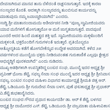
ದೇವನಾಗಿರುವ ಮಾನವ ತಾನು ಬೆಳೆದಂತೆ ರಾಕ್ಷಸನಾಗುತ್ತಾನೆ. ಇದಕ್ಕೆ ಕಾರಣ
ಸಂಸ್ಕಾರದ ಕೊರತೆ. ಅದಕ್ಕಾಗಿ ಸಂಸ್ಕಾರವನ್ನು ತುಂಬಿಸುವ ಕಾರ್ಯವನ್ನು
ಮಾಡುವುದು ನಮ್ಮ ಜವಾಬ್ದಾರಿಯಾಗಿದೆ” ಎಂದರು.
ಸಾದ್ವಿ ಶ್ರೀ ಮಾತಾನಂದಾಮಯಿ ಆಶೀರ್ವಚನ ನೀಡಿ “ಪೂಜ್ಯ ಸ್ವಾಮೀಜಿಯವರು
ಯಾವ ಮನೆಗಳಿಗೆ ಹೋಗುತ್ತಾರೋ ಆ ಮನೆ ಜಾಗೃತವಾಗುತ್ತದೆ. ಪಾದಪೂಜೆ
ಎಂದರೆ ಅದರ ಹಿಂದೆ ಮಹತ್ವದ ಶಕ್ತಿ ಇದೆ. ಸ್ವಾಮೀಜಿಯವರು ಮಕ್ಕಳೊಂದಿಗೆ
ಮಕ್ಕಳಂತೆ, ಭಕ್ತರೊಂದಿಗೆ ಗುರುಗಳಂತೆ ಇರುತ್ತಾರೆ. ಪ್ರತಿಯೊಬ್ಬರೂ
ಆತ್ಮೋನ್ನತಿಯ ಕಡೆಗೆ ಹೋಗಬೇಕೆನ್ನುವ ಉದ್ದೇಶ ಅವರದಾಗಿದೆ. ಕಳೆದ ೨೫
ವರ್ಷಗಳಿಂದ ಮುಂಬೈಯ ಭಕ್ತರು ನೀಡಿರುವಂತಹ ಗುರುಕಾಣಿಕೆ ಎಲ್ಲವೂ ಕ್ಷೇತ್ರದ
ಅಭಿವೃದ್ಧಿಗೆ ಪೂರಕವಾಗಿದೆ” ಎಂದು ನುಡಿದರು.
ಮುಖ್ಯ ಅತಿಥಿಗಳಾಗಿ ಉಪಸ್ಥಿತರಿದ್ದ ಬಂಟರ ಸಂಘ, ಮುಂಬೈ ಇದರ ಅಧ್ಯಕ್ಷ ಶ್ರೀ
ಪ್ರವೀಣ್ ಭೋಜ ಶೆಟ್ಟಿ, ಸಫಲ್ಯ ಸೇವಾ ಸಂಘ ಮುಂಬೈ ಇದರ ಅಧ್ಯಕ್ಷ ಶ್ರೀ ಶ್ರೀನಿವಾಸ
ಸಫಲ್ಯ, ಬಂಟರ ಸಂಘದ ಮಹಿಳಾ ವಿಭಾಗದ ಕಾರ್ಯಾಧ್ಯಕ್ಷೆ ಶ್ರೀಮತಿ ಚಿತ್ರ ಆರ್.
ಶೆಟ್ಟಿ, ಒಡಿಯೂರು ಶ್ರೀ ಗುರುದೇವ ಸೇವಾ ಬಳಗ, ಪುಣೆ ಘಟಕಾಧ್ಯಕ್ಷ ಶ್ರೀ ಪ್ರಭಾಕರ್
ವಿ.ಶೆಟ್ಟಿ ಶುಭಹಾರೈಸಿದರು.
ಬಂಟರ ಸಂಘದ ಗೌರವ ಪ್ರಧಾನ ಕಾರ್ಯದರ್ಶಿ ಡಾ. ಆರ್ ಕೆ ಶೆಟ್ಟಿ, ಬಳಗದ
ಅಧ್ಯಕ್ಷ ಶ್ರೀ ದಾಮೋದರ ಎಸ್. ಶೆಟ್ಟಿ, ಒಡಿಯೂರು ಶ್ರೀ ವಜ್ರಮಾತಾ ಮಹಿಳಾವಿಕಾಸ