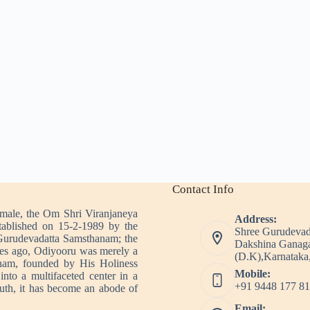
Contact Info
imale, the Om Shri Viranjaneya
Address:
tablished on 15-2-1989 by the
Shree Gurudevad
Gurudevadatta Samsthanam; the
Dakshina Ganaga
es ago, Odiyooru was merely a
(D.K),Karnataka,
nam, founded by His Holiness
Mobile:
nto a multifaceted center in a
+91 9448 177 81
outh, it has become an abode of
Email: