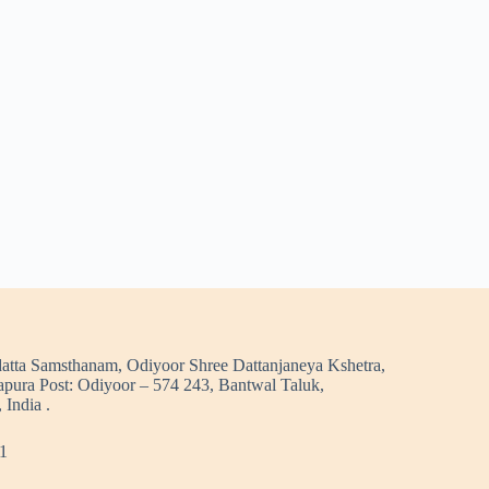
atta Samsthanam, Odiyoor Shree Dattanjaneya Kshetra,
pura Post: Odiyoor – 574 243, Bantwal Taluk,
 India .
1