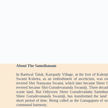
About The Samsthanam
In Bantwal Taluk, Karopady Village, at the foot of Kalenj
Swami Kshetra, as an embodiment of asceticism, was es
revered Shri Narayana Swami, which later became Shree 
revered became Shri Gurudevananda Swamiji. Three decad
waste land. But Odiyooru Shree Gurudevadatta Samstha
Shree Gurudevananda Swamiji, has transformed the land i
short period of time. Being called as the Ganagapura of s
communal harmony.