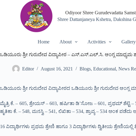
S
k
Odiyoor Shree Gurudevadatta Sams
i
Shree Dattanjaneya Kshetra, Dakshina 
p
t
o
c
Home
About
Activities
Gallery
o
n
ಒಡಿಯೂರು ಶ್ರೀ ಗುರುದೇವ ವಿದ್ಯಾಪೀಠ – ಎಸ್.ಎಸ್.ಎಲ್.ಸಿ. ಆಂಗ್ಲ ಮಾಧ್ಯಮ
t
e
n
Editor
August 16, 2021
Blogs
,
Educational
,
News Re
t
ಒಡಿಯೂರು ಶ್ರೀ ಗುರುದೇವ ವಿದ್ಯಾಪೀಠದ ಒಡಿಯೂರು ಶ್ರೀ ಗುರುದೇವ ಆಂಗ್ಲ ಮಾಧ್
ಮೈತ್ರಿ ಕೆ. – 605, ಶ್ರೇಯಸ್ – 603, ಹರ್ಷಿತಾ ಡಿ’ಸೋಜ – 601, ಪ್ರಥಮ್ ಶೆಟ್ಟಿ – 59
ಹೃತಿಕಾ ಕೆ. – 548, ಮನಸ್ವಿ – 541, ಲಿಖಿತಾ – 534, ಶ್ರಾವ್ಯ – 534 ಅಂಕ ಪಡೆದು ಅತ್
16 ವಿದ್ಯಾರ್ಥಿಗಳು ಪ್ರಥಮ ಶ್ರೇಣಿ ಹಾಗೂ 3 ವಿದ್ಯಾರ್ಥಿಗಳು ದ್ವಿತೀಯ ಶ್ರೇಣಿಯಲ್ಲಿ 